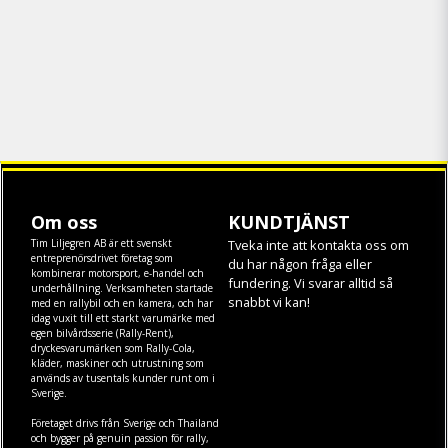
Om oss
KUNDTJÄNST
Tim Liljegren AB är ett svenskt
Tveka inte att kontakta oss om
entreprenörsdrivet företag som
du har någon fråga eller
kombinerar motorsport, e-handel och
fundering. Vi svarar alltid så
underhållning. Verksamheten startade
snabbt vi kan!
med en rallybil och en kamera, och har
idag vuxit till ett starkt varumärke med
egen
bilvårdsserie (Rally-Rent)
,
dryckesvarumärken som
Rally-Cola
,
kläder
,
maskiner
och
utrustning
som
används av tusentals kunder runt om i
Sverige.
Företaget drivs från Sverige och Thailand
och bygger på genuin passion för rally,