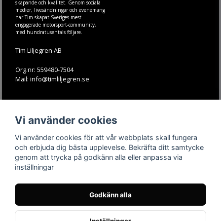
skapande och kvalitet. Genom sociala
medier, livesändningar och evenemang
har Tim skapat Sveriges mest
engagerade motorsport-community,
med hundratusentals följare.
Tim Liljegren AB
Org.nr: 559480-7504
Mail: info@timliljegren.se
LÄS MER
FÖLJ OSS
Vi använder cookies
Facebook
Köpvillkor
Kontakt
Instagram
Vi använder cookies för att vår webbplats skall fungera
Youtube-videos
Youtube
och erbjuda dig bästa upplevelse. Bekräfta ditt samtycke
genom att trycka på godkänn alla eller anpassa via
TikTok
inställningar
Godkänn alla