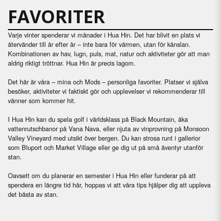
FAVORITER
Varje vinter spenderar vi månader i Hua Hin. Det har blivit en plats vi
återvänder till år efter år – inte bara för värmen, utan för känslan.
Kombinationen av hav, lugn, puls, mat, natur och aktiviteter gör att man
aldrig riktigt tröttnar. Hua Hin är precis lagom.
Det här är våra – mina och Mods – personliga favoriter. Platser vi själva
besöker, aktiviteter vi faktiskt gör och upplevelser vi rekommenderar till
vänner som kommer hit.
I Hua Hin kan du spela golf i världsklass på Black Mountain, åka
vattenrutschbanor på Vana Nava, eller njuta av vinprovning på Monsoon
Valley Vineyard med utsikt över bergen. Du kan strosa runt i gallerior
som Bluport och Market Village eller ge dig ut på små äventyr utanför
stan.
Oavsett om du planerar en semester i Hua Hin eller funderar på att
spendera en längre tid här, hoppas vi att våra tips hjälper dig att uppleva
det bästa av stan.