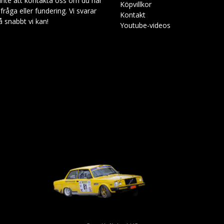
inte att kontakta oss om du har
Köpvillkor
råga eller fundering. Vi svarar
Kontakt
så snabbt vi kan!
Youtube-videos