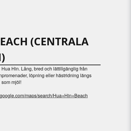
BEACH (CENTRALA
)
Hua Hin. Lång, bred och lättillgänglig från
npromenader, löpning eller hästridning längs
n som mjöl!
w.google.com/maps/search/Hua+Hin+Beach