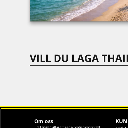
VILL DU LAGA TH
Om oss
KUN
Tim Liljegren AB är ett svenskt entreprenörsdrivet