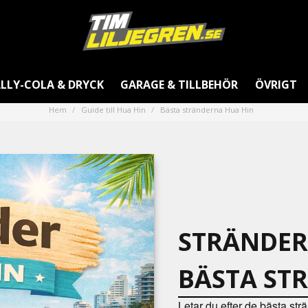
LLY-COLA & DRYCK
GARAGE & TILLBEHÖR
ÖVRIGT
Hem
Guide till Hua Hin
Bästa stränderna Hua Hin
STRÄNDER 
BÄSTA ST
Letar du efter de bästa str