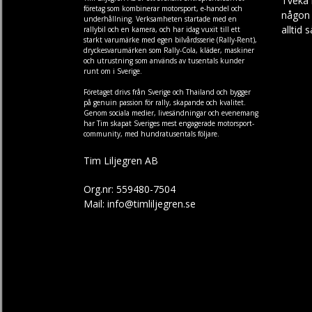
Tveka 
företag som kombinerar motorsport, e-handel och
någon f
underhållning. Verksamheten startade med en
alltid 
rallybil och en kamera, och har idag vuxit till ett
starkt varumärke med egen
bilvårdsserie (Rally-Rent)
,
dryckesvarumärken som
Rally-Cola
,
kläder
,
maskiner
och
utrustning
som används av tusentals kunder
runt om i Sverige.
Företaget drivs från Sverige och Thailand och bygger
på genuin passion för rally, skapande och kvalitet.
Genom sociala medier, livesändningar och evenemang
har Tim skapat Sveriges mest engagerade motorsport-
community, med hundratusentals följare.
Tim Liljegren AB
Org.nr: 559480-7504
Mail: info@timliljegren.se