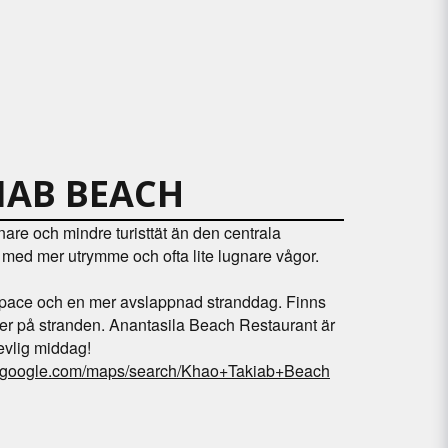
IAB BEACH
nare och mindre turisttät än den centrala
med mer utrymme och ofta lite lugnare vågor.
 space och en mer avslappnad stranddag. Finns
r på stranden. Anantasila Beach Restaurant är
revlig middag!
w.google.com/maps/search/Khao+Takiab+Beach