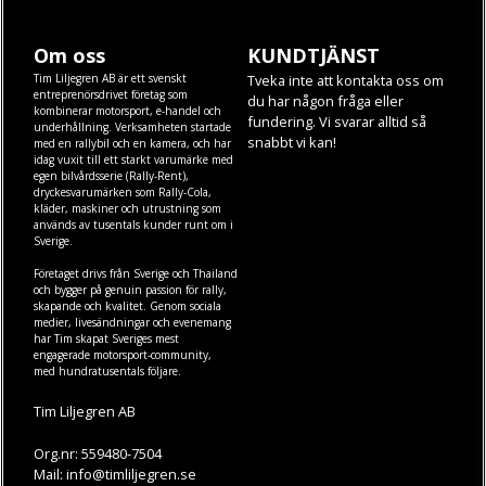
Om oss
KUNDTJÄNST
Tim Liljegren AB är ett svenskt
Tveka inte att kontakta oss om
entreprenörsdrivet företag som
du har någon fråga eller
kombinerar motorsport, e-handel och
fundering. Vi svarar alltid så
underhållning. Verksamheten startade
snabbt vi kan!
med en rallybil och en kamera, och har
idag vuxit till ett starkt varumärke med
egen
bilvårdsserie (Rally-Rent)
,
dryckesvarumärken som
Rally-Cola
,
kläder
,
maskiner
och
utrustning
som
används av tusentals kunder runt om i
Sverige.
Företaget drivs från Sverige och Thailand
och bygger på genuin passion för rally,
skapande och kvalitet. Genom sociala
medier, livesändningar och evenemang
har Tim skapat Sveriges mest
engagerade motorsport-community,
med hundratusentals följare.
Tim Liljegren AB
Org.nr: 559480-7504
Mail: info@timliljegren.se