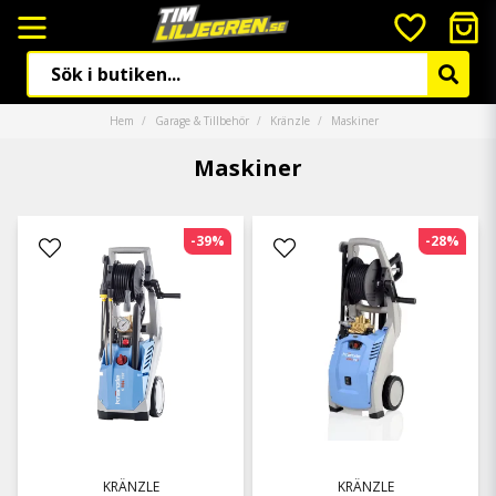
Hem
Garage & Tillbehör
Kränzle
Maskiner
Maskiner
-39%
-28%
KRÄNZLE
KRÄNZLE