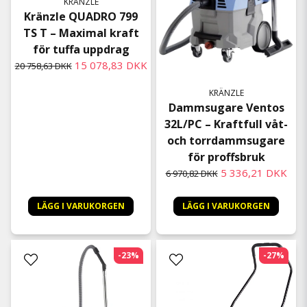
KRÄNZLE
Kränzle QUADRO 799
TS T – Maximal kraft
för tuffa uppdrag
15 078,83 DKK
20 758,63 DKK
KRÄNZLE
Dammsugare Ventos
32L/PC – Kraftfull våt-
och torrdammsugare
för proffsbruk
5 336,21 DKK
6 970,82 DKK
LÄGG I VARUKORGEN
LÄGG I VARUKORGEN
-23%
-27%