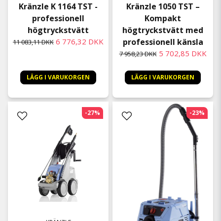
Kränzle K 1164 TST -
Kränzle 1050 TST –
professionell
Kompakt
högtryckstvätt
högtryckstvätt med
6 776,32 DKK
professionell känsla
11 083,11 DKK
5 702,85 DKK
7 958,23 DKK
LÄGG I VARUKORGEN
LÄGG I VARUKORGEN
-27%
-23%