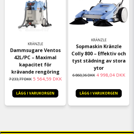
KRÄNZLE
KRÄNZLE
Sopmaskin Kränzle
Dammsugare Ventos
Colly 800 – Effektiv och
42L/PC – Maximal
tyst städning av stora
kapacitet för
ytor
krävande rengöring
4 998,04 DKK
6 860,36 DKK
5 564,59 DKK
7 233,77 DKK
LÄGG I VARUKORGEN
LÄGG I VARUKORGEN