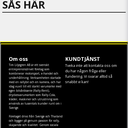
SÅS HÄR
Om oss
KUNDTJÄNST
Tim Liljegren AB är ett svenskt
Tveka inte att kontakta oss om
entreprenörsdrivet företag som
du har någon fråga eller
kombinerar motorsport, e-handel och
fundering. Vi svarar alltid så
underhållning. Verksamheten startade
snabbt vi kan!
med en rallybil och en kamera, och har
idag vuxit till ett starkt varumärke med
egen
bilvårdsserie (Rally-Rent)
,
dryckesvarumärken som
Rally-Cola
,
kläder
,
maskiner
och
utrustning
som
används av tusentals kunder runt om i
Sverige.
Företaget drivs från Sverige och Thailand
och bygger på genuin passion för rally,
skapande och kvalitet. Genom sociala