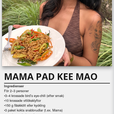
MAMA PAD KEE MAO
Ingredienser
För 2–3 personer
•
3–4 krossade bird’s eye-chili (efter smak)
•
10 krossade vitlöksklyftor
•
150 g fläskkött eller kyckling
•
3 paket kokta snabbnudlar (t.ex. Mama)