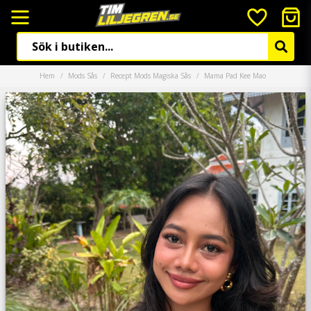
Hem
Mods Sås
Recept Mods Magiska Sås
Mama Pad Kee Mao