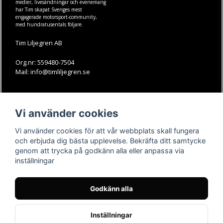
medier, livesändningar och evenemang
har Tim skapat Sveriges mest
engagerade motorsport-community,
med hundratusentals följare.
Tim Liljegren AB
Org.nr: 559480-7504
Mail: info@timliljegren.se
LÄS MER
FÖLJ OSS
Vi använder cookies
Facebook
Köpvillkor
Kontakt
Instagram
Vi använder cookies för att vår webbplats skall fungera
Youtube-videos
Youtube
och erbjuda dig bästa upplevelse. Bekräfta ditt samtycke
genom att trycka på godkänn alla eller anpassa via
TikTok
inställningar
Godkänn alla
Inställningar