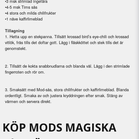
•
3 msk strimlad ingefära
•
4-5 msk Tims sås
•
4 stora och milda chilifrukter
•
1 näve kaffirlimeblad
Tillagning
1.
Hetta upp en stekpanna. Tillsätt krossad bird’s eye-chili och krossad
vitlök, fräs tills det doftar gott. Lägg i fläskköttet och stek tills det är
genomstekt.
2. Tillsätt de kokta snabbnudlarna och blanda väl. Lägg i den strimlade
fingerroten och rör om.
3.
Smaksätt med Mod-sås, stora chilifrukter och kaffirlimeblad. Blanda
ordentligt. Smaka av och justera kryddningen efter smak. Stäng av
värmen och servera direkt.
KÖP MODS MAGISKA