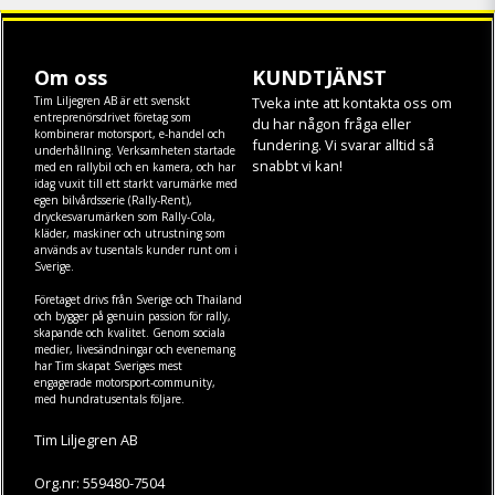
Om oss
KUNDTJÄNST
Tim Liljegren AB är ett svenskt
Tveka inte att kontakta oss om
entreprenörsdrivet företag som
du har någon fråga eller
kombinerar motorsport, e-handel och
fundering. Vi svarar alltid så
underhållning. Verksamheten startade
snabbt vi kan!
med en rallybil och en kamera, och har
idag vuxit till ett starkt varumärke med
egen
bilvårdsserie (Rally-Rent)
,
dryckesvarumärken som
Rally-Cola
,
kläder
,
maskiner
och
utrustning
som
används av tusentals kunder runt om i
Sverige.
Företaget drivs från Sverige och Thailand
och bygger på genuin passion för rally,
skapande och kvalitet. Genom sociala
medier, livesändningar och evenemang
har Tim skapat Sveriges mest
engagerade motorsport-community,
med hundratusentals följare.
Tim Liljegren AB
Org.nr: 559480-7504