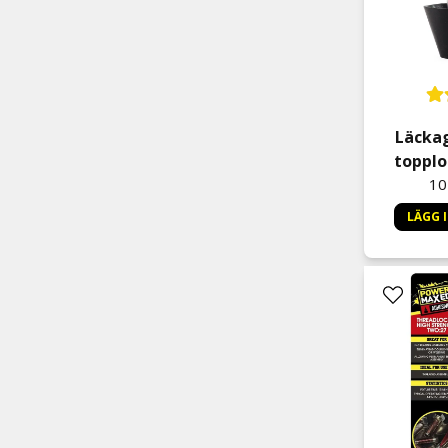
Läcka
topplo
10
LÄGG 