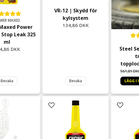
VR-12 | Skydd för
kylsystem
WER MAXED
134,86 DKK
Maxed Power
 Stop Leak 325
ml
Steel Se
4,86 DKK
t
topplo
561,81 DK
Bevaka
Bevaka
LÄGG I