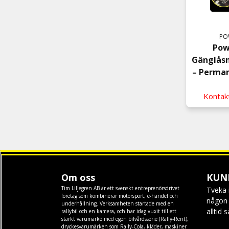
PO
Pow
Gänglåsn
– Perman
Kontakt
Om oss
KUN
Tim Liljegren AB är ett svenskt entreprenörsdrivet
Tveka 
företag som kombinerar motorsport, e-handel och
någon f
underhållning. Verksamheten startade med en
alltid 
rallybil och en kamera, och har idag vuxit till ett
starkt varumärke med egen
bilvårdsserie (Rally-Rent)
,
dryckesvarumärken som
Rally-Cola
,
kläder
,
maskiner