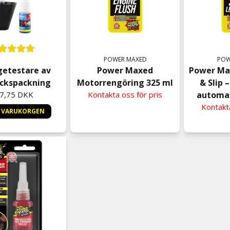
POWER MAXED
POW
getestare av
Power Maxed
Power Ma
ckspackning
Motorrengöring 325 ml
& Slip –
7,75 DKK
Kontakta oss för pris
automat
Kontakta
I VARUKORGEN