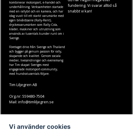
kombinerar motorsport, e-handel och
fundering. Vi svarar alltid så
underhållning. Verksamheten startade
snabbt vi kan!
med en rallybil och en kamera, och har
idag vuxit till ett starkt varumärke med
egen
bilvårdsserie (Rally-Rent)
,
dryckesvarumärken som
Rally-Cola
,
kläder
,
maskiner
och
utrustning
som
används av tusentals kunder runt om i
Sverige.
Företaget drivs från Sverige och Thailand
och bygger på genuin passion för rally,
skapande och kvalitet. Genom sociala
medier, livesändningar och evenemang
har Tim skapat Sveriges mest
engagerade motorsport-community,
med hundratusentals följare.
Tim Liljegren AB
Org.nr: 559480-7504
Mail: info@timliljegren.se
LÄS MER
FÖLJ OSS
Vi använder cookies
Facebook
Köpvillkor