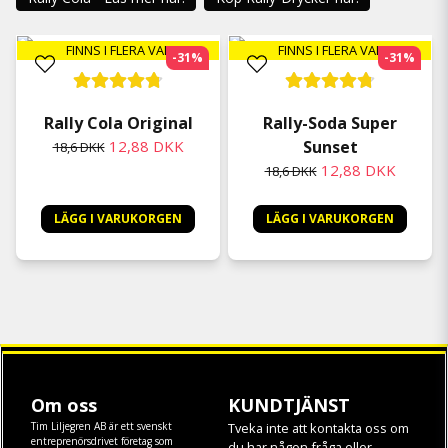
FINNS I FLERA VAL
FINNS I FLERA VAL
-31%
-31%
Rally Cola Original
Rally-Soda Super
12,88 DKK
Sunset
18,6 DKK
12,88 DKK
18,6 DKK
LÄGG I VARUKORGEN
LÄGG I VARUKORGEN
Om oss
KUNDTJÄNST
Tim Liljegren AB är ett svenskt
Tveka inte att kontakta oss om
entreprenörsdrivet företag som
du har någon fråga eller