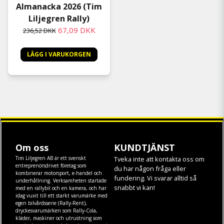
Almanacka 2026 (Tim
Liljegren Rally)
67,09 DKK
236,52 DKK
LÄGG I VARUKORGEN
Om oss
KUNDTJÄNST
Tim Liljegren AB är ett svenskt
Tveka inte att kontakta oss om
entreprenörsdrivet företag som
du har någon fråga eller
kombinerar motorsport, e-handel och
fundering. Vi svarar alltid så
underhållning. Verksamheten startade
snabbt vi kan!
med en rallybil och en kamera, och har
idag vuxit till ett starkt varumärke med
egen
bilvårdsserie (Rally-Rent)
,
dryckesvarumärken som
Rally-Cola
,
kläder
,
maskiner
och
utrustning
som