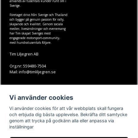
används av tusentals kunder runt om i
Sverige.
Företaget drivs från Sverige och Thailand
och bygger på genuin passion för rally,
skapande och kvalitet. Genom sociala
medier, livesändningar och evenemang
har Tim skapat Sveriges mest
engagerade motorsport-community,
med hundratusentals följare.
Tim Liljegren AB
Org.nr: 559480-7504
Mail: info@timliljegren.se
LÄS MER
FÖLJ OSS
Vi använder cookies
Facebook
Köpvillkor
Kontakt
Instagram
Vi använder cookies för att vår webbplats skall fungera
Youtube-videos
Youtube
och erbjuda dig bästa upplevelse. Bekräfta ditt samtycke
genom att trycka på godkänn alla eller anpassa via
TikTok
inställningar