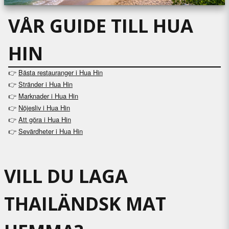
VÅR GUIDE TILL HUA
HIN
👉
Bästa restauranger i Hua Hin
👉
Stränder i Hua Hin
👉
Marknader i Hua Hin
👉
Nöjesliv i Hua Hin
👉
Att göra i Hua Hin
Sevärdheter i Hua Hin
👉
VILL DU LAGA
THAILÄNDSK MAT