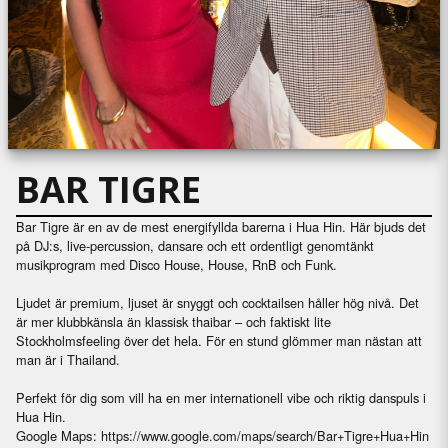
BAR TIGRE
Bar Tigre är en av de mest energifyllda barerna i Hua Hin. Här bjuds det
på DJ:s, live-percussion, dansare och ett ordentligt genomtänkt
musikprogram med Disco House, House, RnB och Funk.
Ljudet är premium, ljuset är snyggt och cocktailsen håller hög nivå. Det
är mer klubbkänsla än klassisk thaibar – och faktiskt lite
Stockholmsfeeling över det hela. För en stund glömmer man nästan att
man är i Thailand.
Perfekt för dig som vill ha en mer internationell vibe och riktig danspuls i
Hua Hin.
Google Maps:
https://www.google.com/maps/search/Bar+Tigre+Hua+Hin