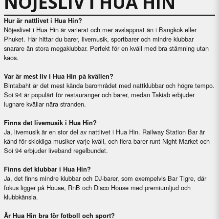
NÖJESLIV I HUA HIN
Hur är nattlivet i Hua Hin?
Nöjeslivet i Hua Hin är varierat och mer avslappnat än i Bangkok eller
Phuket. Här hittar du barer, livemusik, sportbarer och mindre klubbar
snarare än stora megaklubbar. Perfekt för en kväll med bra stämning utan
kaos.
Var är mest liv i Hua Hin på kvällen?
Bintabaht är det mest kända barområdet med nattklubbar och högre tempo.
Soi 94 är populärt för restauranger och barer, medan Takiab erbjuder
lugnare kvällar nära stranden.
Finns det livemusik i Hua Hin?
Ja, livemusik är en stor del av nattlivet i Hua Hin. Railway Station Bar är
känd för skickliga musiker varje kväll, och flera barer runt Night Market och
Soi 94 erbjuder liveband regelbundet.
Finns det klubbar i Hua Hin?
Ja, det finns mindre klubbar och DJ-barer, som exempelvis Bar Tigre, där
fokus ligger på House, RnB och Disco House med premiumljud och
klubbkänsla.
Är Hua Hin bra för fotboll och sport?