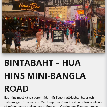
BINTABAHT – HUA
HINS MINI-BANGLA
ROAD
Hua Hins mest kända barområde. Här ligger nattklubbar, barer och
restauranger tätt samlade. Mer tempo, mer musik och mer kvällspuls än
på många andra ställen i stan. Samsam, Catclub och Panama brukar