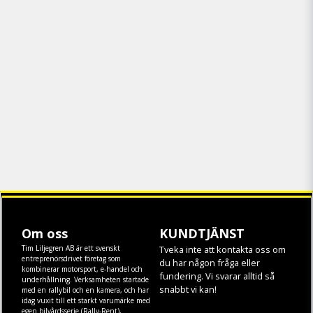
Om oss
KUNDTJÄNST
Tim Liljegren AB är ett svenskt
Tveka inte att kontakta oss om
entreprenörsdrivet företag som
du har någon fråga eller
kombinerar motorsport, e-handel och
fundering. Vi svarar alltid så
underhållning. Verksamheten startade
snabbt vi kan!
med en rallybil och en kamera, och har
idag vuxit till ett starkt varumärke med
egen
bilvårdsserie (Rally-Rent)
,