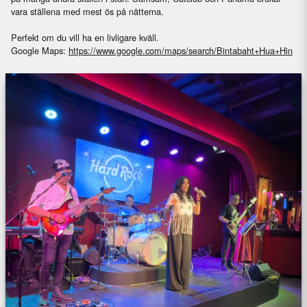
vara ställena med mest ös på nätterna.
Perfekt om du vill ha en livligare kväll.
Google Maps:
https://www.google.com/maps/search/Bintabaht+Hua+Hin