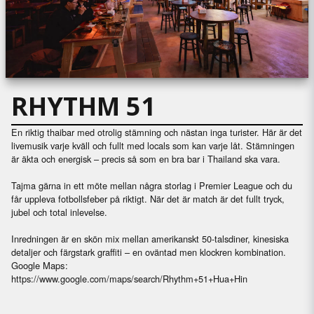
RHYTHM 51
En riktig thaibar med otrolig stämning och nästan inga turister. Här är det
livemusik varje kväll och fullt med locals som kan varje låt. Stämningen
är äkta och energisk – precis så som en bra bar i Thailand ska vara.
Tajma gärna in ett möte mellan några storlag i Premier League och du
får uppleva fotbollsfeber på riktigt. När det är match är det fullt tryck,
jubel och total inlevelse.
Inredningen är en skön mix mellan amerikanskt 50-talsdiner, kinesiska
detaljer och färgstark graffiti – en oväntad men klockren kombination.
Google Maps:
https://www.google.com/maps/search/Rhythm+51+Hua+Hin