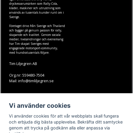
dryckesvarumärken som
Rally-Cola
,
kläder
,
maskiner
och
utrustning
som
används av tusentals kunder runt om i
Sverige.
Företaget drivs från Sverige och Thailand
och bygger på genuin passion för rally,
skapande och kvalitet. Genom sociala
medier, livesändningar och evenemang
har Tim skapat Sveriges mest
engagerade motorsport-community,
med hundratusentals följare.
Tim Liljegren AB
Org.nr: 559480-7504
Mail: info@timliljegren.se
LÄS MER
FÖLJ OSS
Vi använder cookies
Facebook
Köpvillkor
Kontakt
Instagram
Vi använder cookies för att vår webbplats skall fungera
Youtube-videos
Youtube
och erbjuda dig bästa upplevelse. Bekräfta ditt samtycke
genom att trycka på godkänn alla eller anpassa via
TikTok