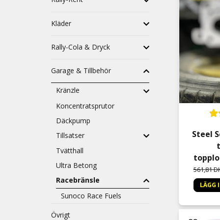
Kläder
Rally-Cola & Dryck
Garage & Tillbehör
Kränzle
Koncentratsprutor
Däckpump
Steel S
Tillsatser
Tvätthall
topplo
Ultra Betong
561,81 D
Racebränsle
LÄGG 
Sunoco Race Fuels
Övrigt