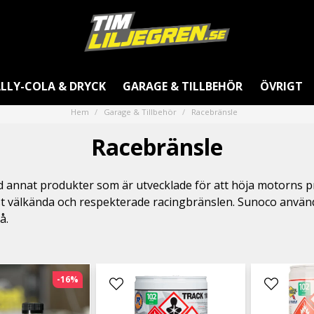
LLY-COLA & DRYCK
GARAGE & TILLBEHÖR
ÖVRIGT
Hem
Garage & Tillbehör
Racebränsle
Racebränsle
and annat produkter som är utvecklade för att höja motorns p
st välkända och respekterade racingbränslen. Sunoco används
å.
-16%