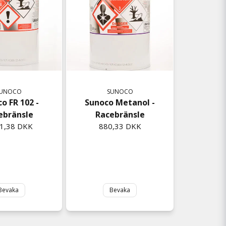
UNOCO
SUNOCO
o FR 102 -
Sunoco Metanol -
ebränsle
Racebränsle
41,38 DKK
880,33 DKK
Bevaka
Bevaka