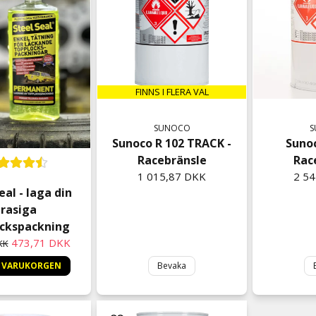
FINNS I FLERA VAL
SUNOCO
S
Sunoco R 102 TRACK -
Sunoc
Racebränsle
Rac
1 015,87 DKK
2 5
eal - laga din
trasiga
ckspackning
473,71 DKK
KK
I VARUKORGEN
Bevaka