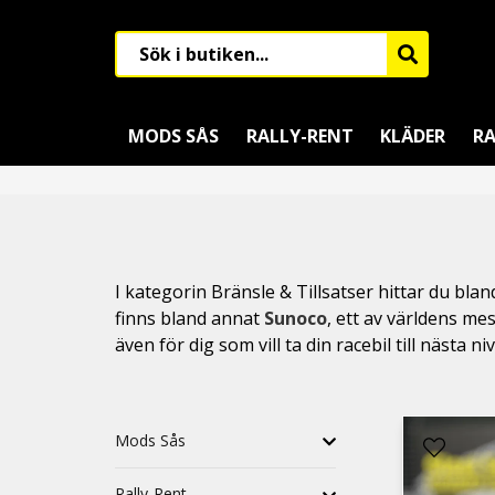
MODS SÅS
RALLY-RENT
KLÄDER
RA
I kategorin Bränsle & Tillsatser hittar du bl
finns bland annat
Sunoco
, ett av världens me
även för dig som vill ta din racebil till nästa niv
Mods Sås
Rally-Rent