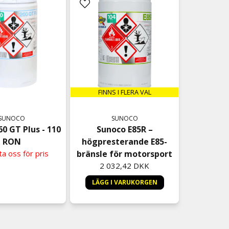
FINNS I FLERA VAL
SUNOCO
SUNOCO
0 GT Plus - 110
Sunoco E85R –
RON
högpresterande E85-
a oss för pris
bränsle för motorsport
2 032,42 DKK
LÄGG I VARUKORGEN