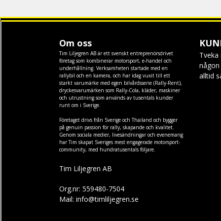
Om oss
KUN
Tim Liljegren AB är ett svenskt entreprenörsdrivet
Tveka 
företag som kombinerar motorsport, e-handel och
någon f
underhållning. Verksamheten startade med en
alltid 
rallybil och en kamera, och har idag vuxit till ett
starkt varumärke med egen
bilvårdsserie (Rally-Rent)
,
dryckesvarumärken som
Rally-Cola
,
kläder
,
maskiner
och
utrustning
som används av tusentals kunder
runt om i Sverige.
Företaget drivs från Sverige och Thailand och bygger
på genuin passion för rally, skapande och kvalitet.
Genom sociala medier, livesändningar och evenemang
har Tim skapat Sveriges mest engagerade motorsport-
community, med hundratusentals följare.
Tim Liljegren AB
Org.nr: 559480-7504
Mail: info@timliljegren.se