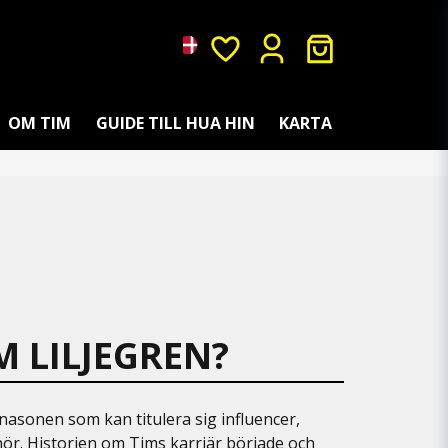
OM TIM
GUIDE TILL HUA HIN
KARTA
M LILJEGREN?
nasonen som kan titulera sig influencer,
nör. Historien om Tims karriär började och