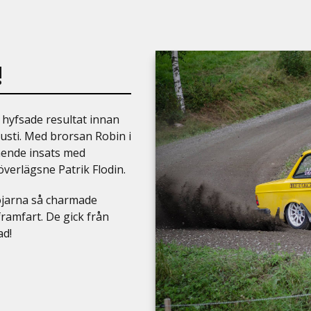
!
hyfsade resultat innan
gusti. Med brorsan Robin i
tående insats med
överlägsne Patrik Flodin.
öjarna så charmade
ramfart. De gick från
ad!