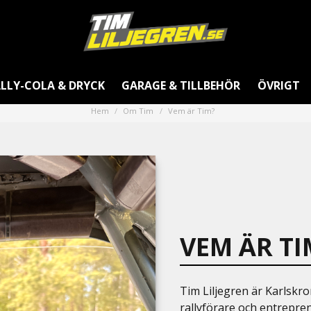
LLY-COLA & DRYCK
GARAGE & TILLBEHÖR
ÖVRIGT
Hem
Om Tim
Vem är Tim?
VEM ÄR TI
Tim Liljegren är Karlskro
rallyförare och entrepre