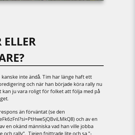
 ELLER
ARE?
 kanske inte ändå. Tim har länge haft ett
eoredigering och när han började köra rally nu
 kan ju vara roligt för folket att följa med på
aget.
 respons än förväntat (se den
eqeFk6zFnI?si=PtHweSjQBviLMkQ8
) och av en
 av en okänd människa vad han ville jobba
och rally". Tjejen fnittrade lite och sa "-