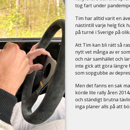
tog fart under pandemip
Tim har alltid varit en äv
nästintill varje helg fic
på turné i Sverige på ol
Att Tim kan bli rätt så ra
nytt vet många av er som
och när samhället och la
inte gick att göra längre
som sopgubbe av depressio
Men det fanns en sak man
körde lite rally åren 201
och ständigt brutna tävli
inga planer alls på att bö