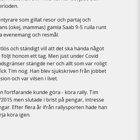
erioden.
entyrare som gillat resor och partaj och
k hans (okej, mammas) gamla Saab 9-5 rulla runt
ika evenemang och resmål.
stlös och ständigt vill att det ska hända något
 följt honom ett tag. Men just under Covid
ndsgränser stängde ner och allt som var roligt
 fick Tim nog. Han blev sjukskriven från jobbet
n och var vilsen i livet.
 fortfarande kunde göra - köra rally. Tim
4/2015 men slutade i brist på pengar, intresse
ngar. Efter flera år ifrån rallysporten hade han
rja köra igen.