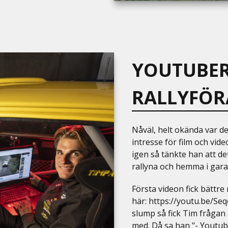
YOUTUBER
RALLYFÖR
Nåväl, helt okända var de
intresse för film och vid
igen så tänkte han att det
rallyna och hemma i gar
Första videon fick bättre
här:
https://youtu.be/S
slump så fick Tim frågan
med. Då sa han "- Youtube 