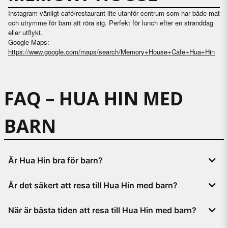
Instagram-vänligt café/restaurant lite utanför centrum som har både mat
och utrymme för barn att röra sig. Perfekt för lunch efter en stranddag
eller utflykt.
Google Maps:
https://www.google.com/maps/search/Memory+House+Cafe+Hua+Hin
FAQ – HUA HIN MED
BARN
Är Hua Hin bra för barn?
Ja, det är en av de mest familjevänliga orterna i Thailand.
Är det säkert att resa till Hua Hin med barn?
Hua Hin är lugnt och tryggt jämfört med många andra
När är bästa tiden att resa till Hua Hin med barn?
semesterorter.
December–mars är mest solsäkert och behagligt klimat.