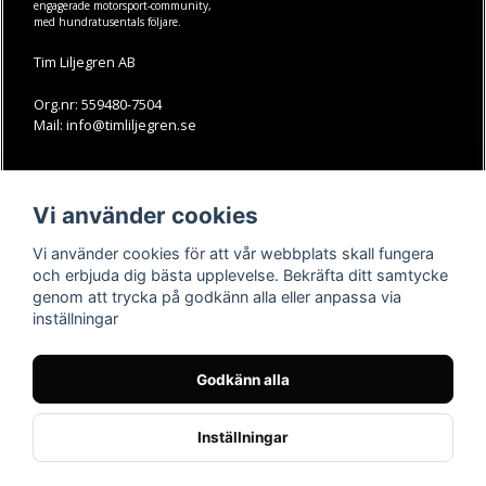
engagerade motorsport-community,
med hundratusentals följare.
Tim Liljegren AB
Org.nr: 559480-7504
Mail: info@timliljegren.se
LÄS MER
FÖLJ OSS
Vi använder cookies
Facebook
Köpvillkor
Kontakt
Instagram
Vi använder cookies för att vår webbplats skall fungera
Youtube-videos
Youtube
och erbjuda dig bästa upplevelse. Bekräfta ditt samtycke
genom att trycka på godkänn alla eller anpassa via
TikTok
inställningar
Godkänn alla
Inställningar
Powered by Nyehandel AB