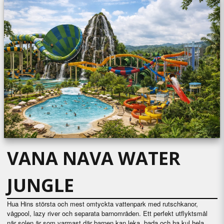
VANA NAVA WATER
JUNGLE
Hua Hins största och mest omtyckta vattenpark med rutschkanor,
vågpool, lazy river och separata barnområden. Ett perfekt utflyktsmål
när solen är som varmast där barnen kan leka, bada och ha kul hela