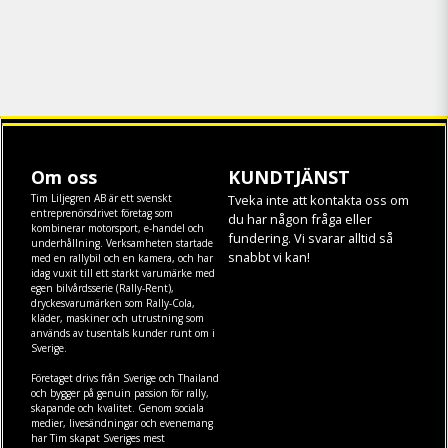
Om oss
KUNDTJÄNST
Tim Liljegren AB är ett svenskt
Tveka inte att kontakta oss om
entreprenörsdrivet företag som
du har någon fråga eller
kombinerar motorsport, e-handel och
fundering. Vi svarar alltid så
underhållning. Verksamheten startade
snabbt vi kan!
med en rallybil och en kamera, och har
idag vuxit till ett starkt varumärke med
egen
bilvårdsserie (Rally-Rent)
,
dryckesvarumärken som
Rally-Cola
,
kläder
,
maskiner
och
utrustning
som
används av tusentals kunder runt om i
Sverige.
Företaget drivs från Sverige och Thailand
och bygger på genuin passion för rally,
skapande och kvalitet. Genom sociala
medier, livesändningar och evenemang
har Tim skapat Sveriges mest