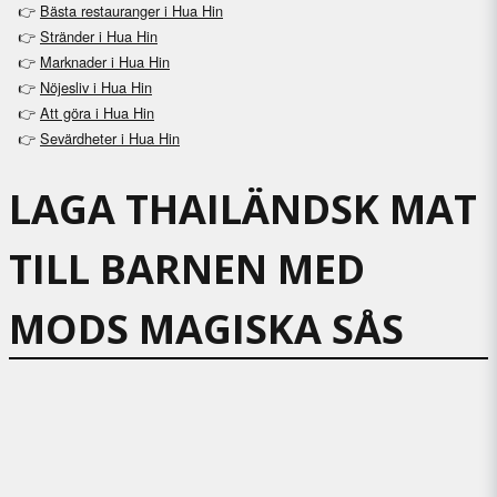
👉
Bästa restauranger i Hua Hin
👉
Stränder i Hua Hin
👉
Marknader i Hua Hin
👉
Nöjesliv i Hua Hin
👉
Att göra i Hua Hin
Sevärdheter i Hua Hin
👉
LAGA THAILÄNDSK MAT
TILL BARNEN MED
MODS MAGISKA SÅS