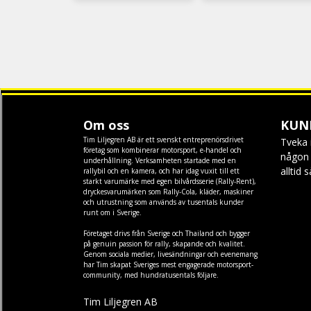
Om oss
KUN
Tim Liljegren AB är ett svenskt entreprenörsdrivet
Tveka 
företag som kombinerar motorsport, e-handel och
någon f
underhållning. Verksamheten startade med en
alltid 
rallybil och en kamera, och har idag vuxit till ett
starkt varumärke med egen
bilvårdsserie (Rally-Rent)
,
dryckesvarumärken som
Rally-Cola
,
kläder
,
maskiner
och
utrustning
som används av tusentals kunder
runt om i Sverige.
Företaget drivs från Sverige och Thailand och bygger
på genuin passion för rally, skapande och kvalitet.
Genom sociala medier, livesändningar och evenemang
har Tim skapat Sveriges mest engagerade motorsport-
community, med hundratusentals följare.
Tim Liljegren AB