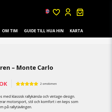
OM TIM
GUIDE TILL HUA HIN
KARTA
ren – Monte Carlo
NOK
2 omdömen
s med klassisk rallykänsla och vintage-design.
ar motorsport, stil och komfort i en keps som
om på rallytävlingen.