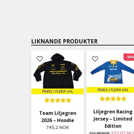
LIKNANDE PRODUKTER
-30
FINNS I FLERA VAL
FINNS I FLERA VAL
Liljegren Racing
Team Liljegren
Jersey – Limited
2026 – Hoodie
Edition
745,2 NOK
372,07 N
531,98 NOK