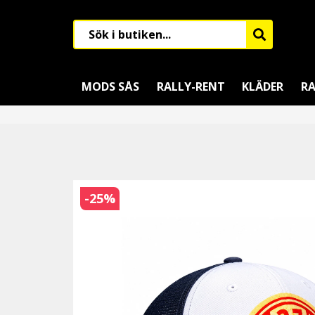
MODS SÅS
RALLY-RENT
KLÄDER
RA
-
25
%