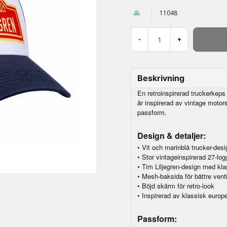
11048
-
+
Beskrivning
En retroinspirerad truckerkeps 
är inspirerad av vintage moto
passform.
Design & detaljer:
• Vit och marinblå trucker-desi
• Stor vintageinspirerad 27-logg
• Tim Liljegren-design med kla
• Mesh-baksida för bättre venti
• Böjd skärm för retro-look
• Inspirerad av klassisk europei
Passform: