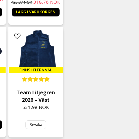
318,76 NOK
425,37 NOK
LÄGG I VARUKORGEN
FINNS I FLERA VAL
Team Liljegren
2026 – Väst
531,98 NOK
Bevaka