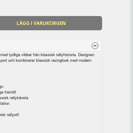
LÄGG I VARUKORGEN
med tydliga vibbar från klassisk rallyhistoria. Designen
rsport och kombinerar klassisk racinglook med modern
gn
a framtill
ssisk rallykänsla
lation
sk rallystil