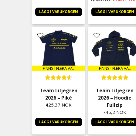
LÄGG I VARUKORGEN
LÄGG I VARUKORGEN
FINNS I FLERA VAL
FINNS I FLERA VAL
Team Liljegren
Team Liljegren
2026 – Piké
2026 – Hoodie
425,37 NOK
Fullzip
745,2 NOK
LÄGG I VARUKORGEN
LÄGG I VARUKORGEN