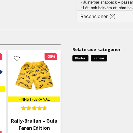
• Justerbar snapback – passar
• Lätt och bekväm att bära he
Recensioner (2)
Oliver
1 måned siden
Relaterade kategorier
Anonym
2 måneder siden
%
-25%
Kläder
Kepsar
FINNS I FLERA VAL
Rally-Brallan – Gula
Faran Edition
OK