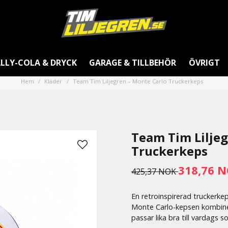
LLY-COLA & DRYCK
GARAGE & TILLBEHÖR
ÖVRIGT
Hem
Kläder
Team Tim Liljegren – Monte Carlo Truckerkeps
Team Tim Liljeg
Truckerkeps
318,76 
425,37 NOK
En retroinspirerad truckerkep
Monte Carlo-kepsen kombiner
passar lika bra till vardags s