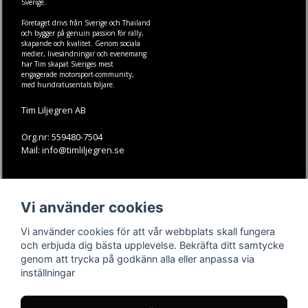
Sverige.
Företaget drivs från Sverige och Thailand
och bygger på genuin passion för rally,
skapande och kvalitet. Genom sociala
medier, livesändningar och evenemang
har Tim skapat Sveriges mest
engagerade motorsport-community,
med hundratusentals följare.
Tim Liljegren AB
Org.nr: 559480-7504
Mail: info@timliljegren.se
LÄS MER
FÖLJ OSS
Vi använder cookies
Facebook
Köpvillkor
Kontakt
Instagram
Vi använder cookies för att vår webbplats skall fungera
Youtube-videos
Youtube
och erbjuda dig bästa upplevelse. Bekräfta ditt samtycke
genom att trycka på godkänn alla eller anpassa via
TikTok
inställningar