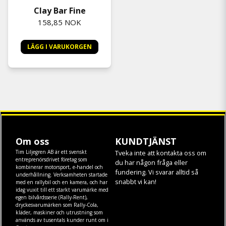
Clay Bar Fine
158,85 NOK
LÄGG I VARUKORGEN
Om oss
KUNDTJÄNST
Tim Liljegren AB är ett svenskt
Tveka inte att kontakta oss om
entreprenörsdrivet företag som
du har någon fråga eller
kombinerar motorsport, e-handel och
fundering. Vi svarar alltid så
underhållning. Verksamheten startade
snabbt vi kan!
med en rallybil och en kamera, och har
idag vuxit till ett starkt varumärke med
egen
bilvårdsserie (Rally-Rent)
,
dryckesvarumärken som
Rally-Cola
,
kläder
,
maskiner
och
utrustning
som
används av tusentals kunder runt om i