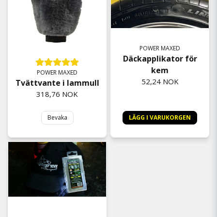
POWER MAXED
Däckapplikator för
kem
POWER MAXED
52,24 NOK
Tvättvante i lammull
318,76 NOK
Bevaka
LÄGG I VARUKORGEN