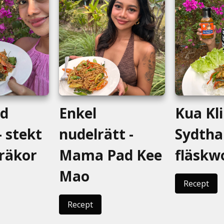
Enkel
ad
Kua Kli
nudelrätt -
 stekt
Sydtha
Mama Pad Kee
 räkor
fläskw
Mao
Recept
Recept