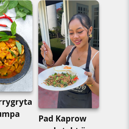
rrygryta
umpa
Pad Kaprow