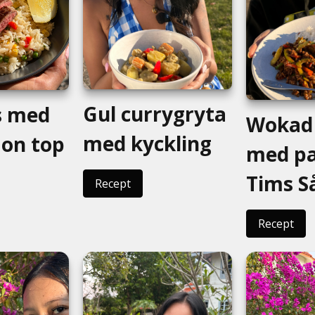
Gul currygryta
is med
Wokad 
med kyckling
 on top
med pa
Tims S
Recept
Recept