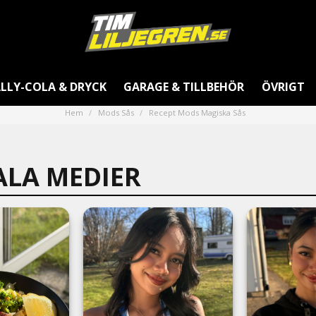
LLY-COLA & DRYCK
GARAGE & TILLBEHÖR
ÖVRIGT
Hem
Mods Sås
Recept Mods Magiska Sås
ALA MEDIER