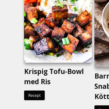
Krispig Tofu-Bowl
Bar
med Ris
Sna
Kött
Recept