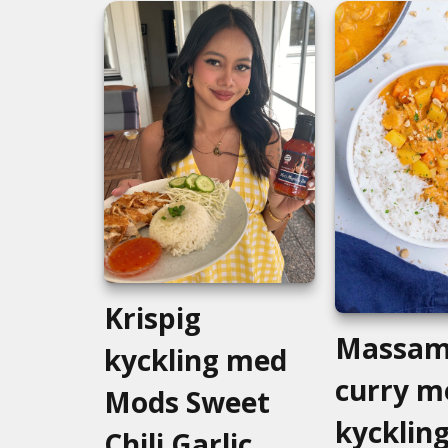
Krispig
Massam
kyckling med
curry m
Mods Sweet
kycklin
Chili Garlic