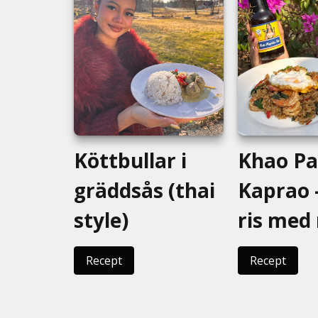
Köttbullar i
Khao P
gräddsås (thai
Kaprao -
style)
ris med
Recept
Recept