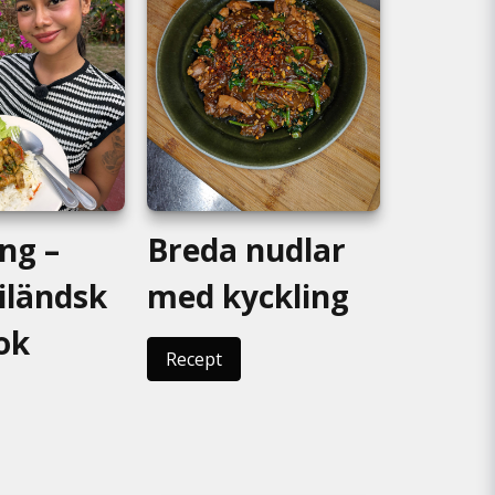
ng –
Breda nudlar
iländsk
med kyckling
ok
Recept