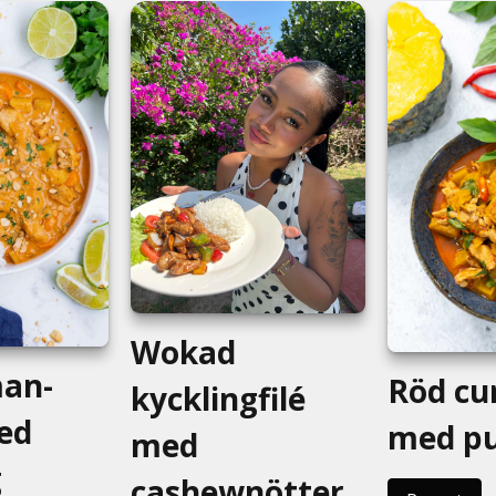
Wokad
an-
Röd cu
kycklingfilé
ed
med p
med
g
cashewnötter