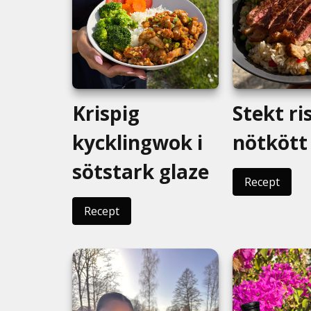
Krispig
Stekt r
kycklingwok i
nötkött
sötstark glaze
Recept
Recept