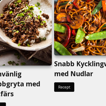
Snabb Kycklin
med Nudlar
nvänlig
bbgryta med
Recept
färs