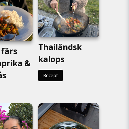
Thailändsk
färs
kalops
prika &
ås
Recept