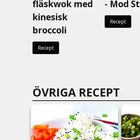
fläskwok med
- Mod St
kinesisk
Recept
broccoli
Recept
ÖVRIGA RECEPT