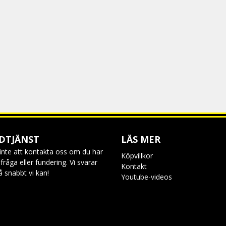
DTJÄNST
LÄS MER
inte att kontakta oss om du har
Köpvillkor
råga eller fundering. Vi svarar
Kontakt
så snabbt vi kan!
Youtube-videos