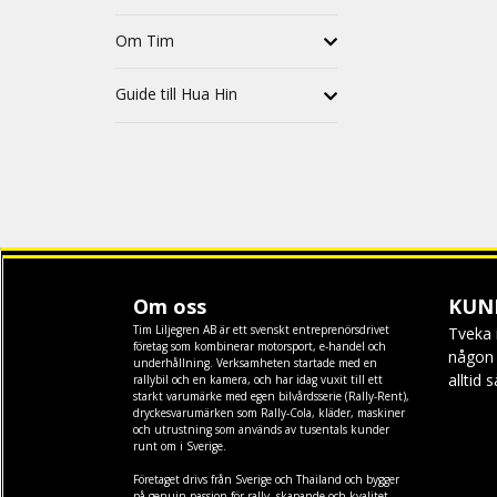
Om Tim
Guide till Hua Hin
Om oss
KUN
Tim Liljegren AB är ett svenskt entreprenörsdrivet
Tveka 
företag som kombinerar motorsport, e-handel och
någon f
underhållning. Verksamheten startade med en
alltid 
rallybil och en kamera, och har idag vuxit till ett
starkt varumärke med egen
bilvårdsserie (Rally-Rent)
,
dryckesvarumärken som
Rally-Cola
,
kläder
,
maskiner
och
utrustning
som används av tusentals kunder
runt om i Sverige.
Företaget drivs från Sverige och Thailand och bygger
på genuin passion för rally, skapande och kvalitet.