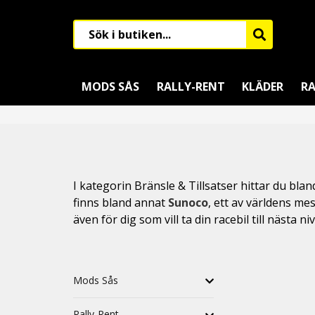
MODS SÅS
RALLY-RENT
KLÄDER
RA
I kategorin Bränsle & Tillsatser hittar du bl
finns bland annat
Sunoco
, ett av världens me
även för dig som vill ta din racebil till nästa niv
Mods Sås
Rally-Rent