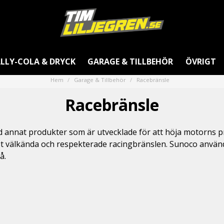
LLY-COLA & DRYCK
GARAGE & TILLBEHÖR
ÖVRIGT
Hem
Garage & Tillbehör
Racebränsle
Racebränsle
and annat produkter som är utvecklade för att höja motorns p
st välkända och respekterade racingbränslen. Sunoco används
å.