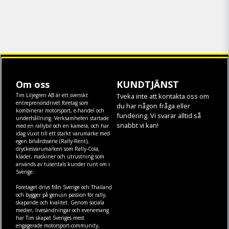
Om oss
KUNDTJÄNST
Tim Liljegren AB är ett svenskt
Tveka inte att kontakta oss om
entreprenörsdrivet företag som
du har någon fråga eller
kombinerar motorsport, e-handel och
fundering. Vi svarar alltid så
underhållning. Verksamheten startade
snabbt vi kan!
med en rallybil och en kamera, och har
idag vuxit till ett starkt varumärke med
egen
bilvårdsserie (Rally-Rent)
,
dryckesvarumärken som
Rally-Cola
,
kläder
,
maskiner
och
utrustning
som
används av tusentals kunder runt om i
Sverige.
Företaget drivs från Sverige och Thailand
och bygger på genuin passion för rally,
skapande och kvalitet. Genom sociala
medier, livesändningar och evenemang
har Tim skapat Sveriges mest
engagerade motorsport-community,