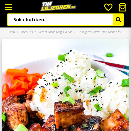
Hem
Mods Sås
Recept Mods Magiska Sås
Krispig tofu bowl med Mods Sås