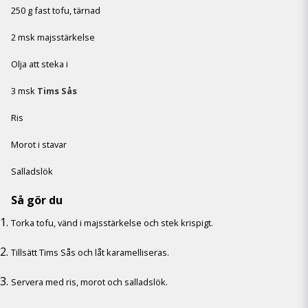
250 g fast tofu, tärnad
2 msk majsstärkelse
Olja att steka i
3 msk
Tims Sås
Ris
Morot i stavar
Salladslök
Så gör du
Torka tofu, vänd i majsstärkelse och stek krispigt.
Tillsätt Tims Sås och låt karamelliseras.
Servera med ris, morot och salladslök.