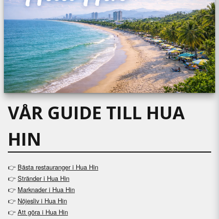
VÅR GUIDE TILL HUA
HIN
👉
Bästa restauranger i Hua Hin
👉
Stränder i Hua Hin
👉
Marknader i Hua Hin
👉
Nöjesliv i Hua Hin
👉
Att göra i Hua Hin