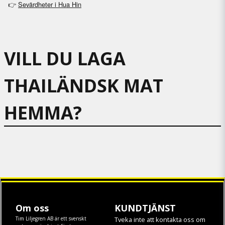
Sevärdheter i Hua Hin
👉
VILL DU LAGA
THAILÄNDSK MAT
HEMMA?
Om oss
KUNDTJÄNST
Tim Liljegren AB är ett svenskt
Tveka inte att kontakta oss om