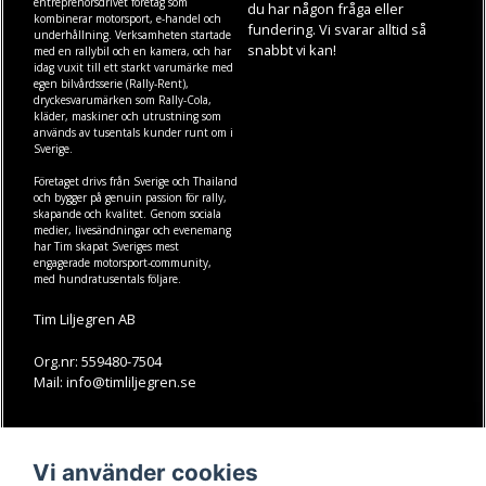
entreprenörsdrivet företag som
du har någon fråga eller
kombinerar motorsport, e-handel och
fundering. Vi svarar alltid så
underhållning. Verksamheten startade
snabbt vi kan!
med en rallybil och en kamera, och har
idag vuxit till ett starkt varumärke med
egen
bilvårdsserie (Rally-Rent)
,
dryckesvarumärken som
Rally-Cola
,
kläder
,
maskiner
och
utrustning
som
används av tusentals kunder runt om i
Sverige.
Företaget drivs från Sverige och Thailand
och bygger på genuin passion för rally,
skapande och kvalitet. Genom sociala
medier, livesändningar och evenemang
har Tim skapat Sveriges mest
engagerade motorsport-community,
med hundratusentals följare.
Tim Liljegren AB
Org.nr: 559480-7504
Mail: info@timliljegren.se
LÄS MER
FÖLJ OSS
Vi använder cookies
Facebook
Köpvillkor