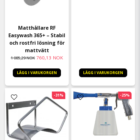
Matthållare RF
Easywash 365+ – Stabil
och rostfri lösning för
mattvätt
760,13 NOK
1 085,29 NOK
LÄGG I VARUKORGEN
LÄGG I VARUKORGEN
-31%
-25%