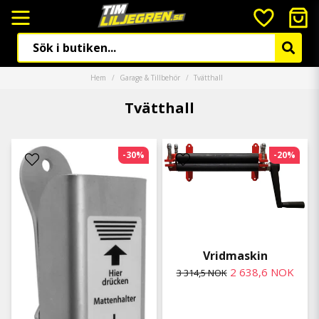
Hem
Garage & Tillbehör
Tvätthall
Tvätthall
-30%
-20%
Vridmaskin
2 638,6 NOK
3 314,5 NOK