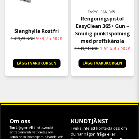
EASYCLEAN 365+
Rengöringspistol
EasyClean 365+ Gun –
Slanghylla Rostfri
Smidig punktspolning
979,75 NOK
1 413,65 NOK
med proffskänsla
1 916,85 NOK
2 543,71 NOK
LÄGG I VARUKORGEN
LÄGG I VARUKORGEN
Om oss
KUNDTJÄNST
Tim Liljegren AB är ett svenskt
Tveka inte att kontakta oss om
entreprenörsdrivet företag som
du har någon fråga eller
kombinerar motorsport, e-handel och