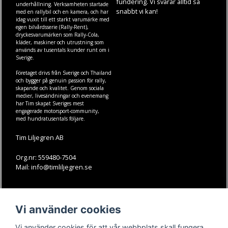
fundering. Vi svarar alltid så
underhållning. Verksamheten startade
snabbt vi kan!
med en rallybil och en kamera, och har
idag vuxit till ett starkt varumärke med
egen
bilvårdsserie (Rally-Rent)
,
dryckesvarumärken som
Rally-Cola
,
kläder
,
maskiner
och
utrustning
som
används av tusentals kunder runt om i
Sverige.
Företaget drivs från Sverige och Thailand
och bygger på genuin passion för rally,
skapande och kvalitet. Genom sociala
medier, livesändningar och evenemang
har Tim skapat Sveriges mest
engagerade motorsport-community,
med hundratusentals följare.
Tim Liljegren AB
Org.nr: 559480-7504
Mail: info@timliljegren.se
LÄS MER
FÖLJ OSS
Vi använder cookies
Facebook
Köpvillkor
Kontakt
Instagram
Vi använder cookies för att vår webbplats skall fungera