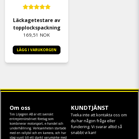
Läckagetestare av
topplockspackning
169,51 NOK
LÄGG I VARUKORGEN
Om oss
KUNDTJÄNST
Tim Liljegren AB är ett svenskt
Tveka inte att kontakta oss om
entreprenörsdrivet företag som
du har någon fråga eller
kombinerar motorsport, e-handel och
fundering. Vi svarar alltid så
underhållning. Verksamheten startade
snabbt vi kan!
med en rallybil och en kamera, och har
idag vuxit till ett starkt varumärke med