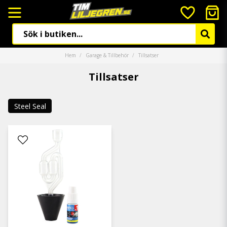
Hem
Garage & Tillbehör
Tillsatser
Tillsatser
Steel Seal