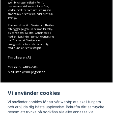
egen
bilvårdsserie (Rally-Rent)
,
dryckesvarumärken som
Rally-Cola
,
kläder
,
maskiner
och
utrustning
som
används av tusentals kunder runt om i
Sverige.
Företaget drivs från Sverige och Thailand
och bygger på genuin passion för rally,
skapande och kvalitet. Genom sociala
medier, livesändningar och evenemang
har Tim skapat Sveriges mest
engagerade motorsport-community,
med hundratusentals följare.
Tim Liljegren AB
Org.nr: 559480-7504
Mail: info@timliljegren.se
LÄS MER
FÖLJ OSS
Vi använder cookies
Facebook
Köpvillkor
Kontakt
Instagram
Vi använder cookies för att vår webbplats skall fungera
Youtube-videos
Youtube
och erbjuda dig bästa upplevelse. Bekräfta ditt samtycke
genom att trycka på godkänn alla eller anpassa via
TikTok