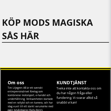
KÖP MODS MAGISKA
SÅS HÄR
Om oss
KUNDTJÄNST
Tim Liljegren AB är ett svenskt
Tveka inte att kontakta oss om
entreprenörsdrivet företag som
du har någon fråga eller
kombinerar motorsport, e-handel och
fundering. Vi svarar alltid så
underhållning. Verksamheten startade
snabbt vi kan!
med en rallybil och en kamera, och har
idag vuxit till ett starkt varumärke med
egen
bilvårdsserie (Rally-Rent)
,