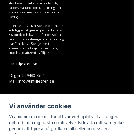
dryckesvarumärken som
Rally-Cola
,
kläder
,
maskiner
och
utrustning
som
används av tusentals kunder runt om i
Sverige.
Företaget drivs från Sverige och Thailand
och bygger på genuin passion för rally,
skapande och kvalitet. Genom sociala
medier, livesändningar och evenemang
har Tim skapat Sveriges mest
engagerade motorsport-community,
med hundratusentals följare.
Tim Liljegren AB
Org.nr: 559480-7504
Mail: info@timliljegren.se
LÄS MER
FÖLJ OSS
Vi använder cookies
Facebook
Köpvillkor
Kontakt
Instagram
Vi använder cookies för att vår webbplats skall fungera
Youtube-videos
Youtube
och erbjuda dig bästa upplevelse. Bekräfta ditt samtycke
genom att trycka på godkänn alla eller anpassa via
TikTok