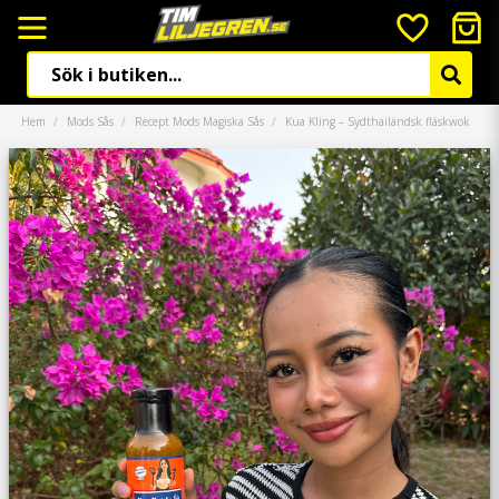
Hem
Mods Sås
Recept Mods Magiska Sås
Kua Kling – Sydthailändsk fläskwok