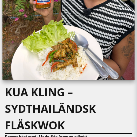
KUA KLING –
SYDTHAILÄNDSK
FLÄSKWOK
Passar bäst med:
Mods Sås (orange etikett)