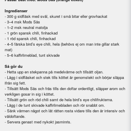
Ingredienser
- 300 g sidfläsk med svål, skuret i små bitar eller grovhackat
- 3–4 msk Mods Sås
- 1–2 msk neutral matolja
- 1 grön spansk chili, finhackad
- 1 röd spansk chili, finhackad
- 4–5 färska bird’s eye chili, hela (behövs ej om man inte gillar stark
mat)
- 5–6 kaffirlimeblad, tunt skivade
Så gör du
- Hetta upp en stekpanna på medelvärme och tillsätt oljan.
- Lägg i sidfläsket och stek tills köttet är genomstekt och börjar släppa
ifrån sig fett.
- Tillsätt Mods Sås och fräs tills den doftar ordentligt, släpper arom och
verkligen gosar in sig i köttet.
- Tillsätt grön och röd chili samt de hela bird’s eye chilifrukterna.
- Lägg i de tunt skivade kaffirlimebladen och rör snabbt om.
- Sänk värmen något och låt rätten rosta vidare tills den är intensiv och
väldoftande.
- Servera genast med nykokt jasminris.