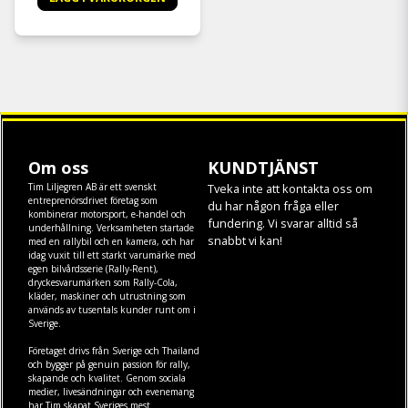
Om oss
KUNDTJÄNST
Tim Liljegren AB är ett svenskt
Tveka inte att kontakta oss om
entreprenörsdrivet företag som
du har någon fråga eller
kombinerar motorsport, e-handel och
fundering. Vi svarar alltid så
underhållning. Verksamheten startade
snabbt vi kan!
med en rallybil och en kamera, och har
idag vuxit till ett starkt varumärke med
egen
bilvårdsserie (Rally-Rent)
,
dryckesvarumärken som
Rally-Cola
,
kläder
,
maskiner
och
utrustning
som
används av tusentals kunder runt om i
Sverige.
Företaget drivs från Sverige och Thailand
och bygger på genuin passion för rally,
skapande och kvalitet. Genom sociala
medier, livesändningar och evenemang
har Tim skapat Sveriges mest