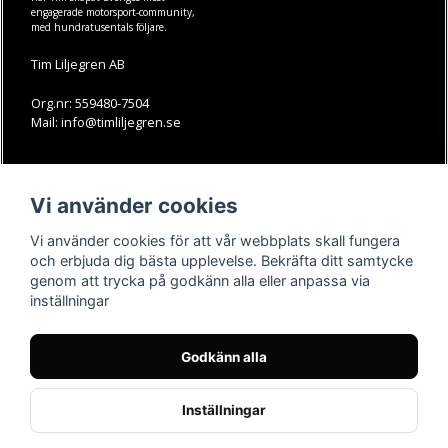
engagerade motorsport-community,
med hundratusentals följare.
Tim Liljegren AB
Org.nr: 559480-7504
Mail: info@timliljegren.se
LÄS MER
FÖLJ OSS
Vi använder cookies
Facebook
Köpvillkor
Kontakt
Instagram
Vi använder cookies för att vår webbplats skall fungera
Youtube-videos
Youtube
och erbjuda dig bästa upplevelse. Bekräfta ditt samtycke
genom att trycka på godkänn alla eller anpassa via
TikTok
inställningar
Godkänn alla
Inställningar
Powered by Nyehandel AB