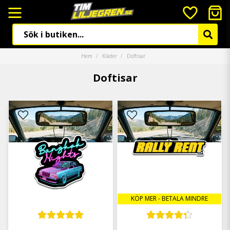
Hem
Kläder
Doftisar
Doftisar
KÖP MER - BETALA MINDRE