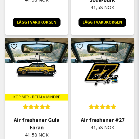
Soda-burk
41,58 NOK
LÄGG I VARUKORGEN
LÄGG I VARUKORGEN
KÖP MER - BETALA MINDRE
Air freshener Gula
Air freshener #27
Faran
41,58 NOK
41,58 NOK