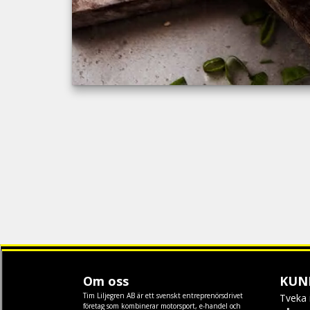
Om oss
KUN
Tim Liljegren AB är ett svenskt entreprenörsdrivet
Tveka 
företag som kombinerar motorsport, e-handel och