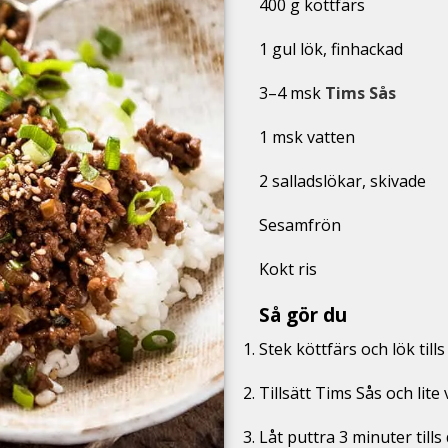
400 g köttfärs
1 gul lök, finhackad
3–4 msk
Tims Sås
1 msk vatten
2 salladslökar, skivade
Sesamfrön
Kokt ris
Så gör du
Stek köttfärs och lök tills
Tillsätt Tims Sås och lite 
Låt puttra 3 minuter tills 