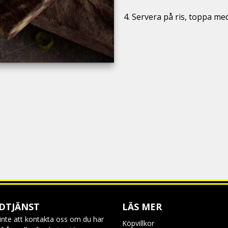
Servera på ris, toppa me
DTJÄNST
LÄS MER
inte att kontakta oss om du har
Köpvillkor