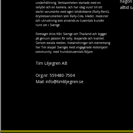
någon f
underhållning. Verksamheten startade med en
alltid 
rallybil och en kamera, och har idag vuxit till ett
starkt varumärke med egen
bilvårdsserie (Rally-Rent)
,
dryckesvarumärken som
Rally-Cola
,
kläder
,
maskiner
och
utrustning
som används av tusentals kunder
runt om i Sverige.
Företaget drivs från Sverige och Thailand och bygger
på genuin passion för rally, skapande och kvalitet.
Genom sociala medier, livesändningar och evenemang
har Tim skapat Sveriges mest engagerade motorsport-
community, med hundratusentals följare.
Tim Liljegren AB
Org.nr: 559480-7504
Mail: info@timliljegren.se