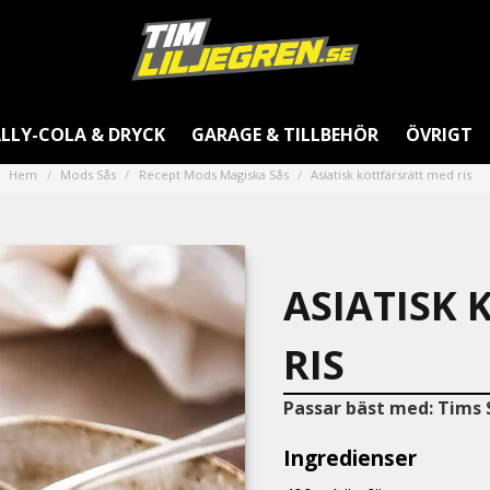
LLY-COLA & DRYCK
GARAGE & TILLBEHÖR
ÖVRIGT
Hem
Mods Sås
Recept Mods Magiska Sås
Asiatisk köttfärsrätt med ris
ASIATISK
RIS
Passar bäst med:
Tims 
Ingredienser