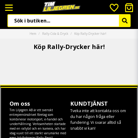
Hem
Rally-Cola & Dryck
Köp Rally-Drycker här!
Köp Rally-Drycker här!
Om oss
KUNDTJÄNST
Tim Liljegren AB är ett svenskt
Tveka inte att kontakta oss om
entreprenörsdrivet företag som
du har någon fråga eller
kombinerar motorsport, e-handel och
fundering. Vi svarar alltid så
underhållning. Verksamheten startade
snabbt vi kan!
med en rallybil och en kamera, och har
idag vuxit till ett starkt varumärke med
egen
bilvårdsserie (Rally-Rent)
,