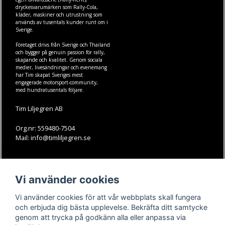
dryckesvarumärken som
Rally-Cola
,
kläder
,
maskiner
och
utrustning
som
används av tusentals kunder runt om i
Sverige.
Företaget drivs från Sverige och Thailand
och bygger på genuin passion för rally,
skapande och kvalitet. Genom sociala
medier, livesändningar och evenemang
har Tim skapat Sveriges mest
engagerade motorsport-community,
med hundratusentals följare.
Tim Liljegren AB
Org.nr: 559480-7504
Mail: info@timliljegren.se
LÄS MER
FÖLJ OSS
Vi använder cookies
Facebook
Köpvillkor
Kontakt
Instagram
Vi använder cookies för att vår webbplats skall fungera
Youtube-videos
Youtube
och erbjuda dig bästa upplevelse. Bekräfta ditt samtycke
genom att trycka på godkänn alla eller anpassa via
TikTok