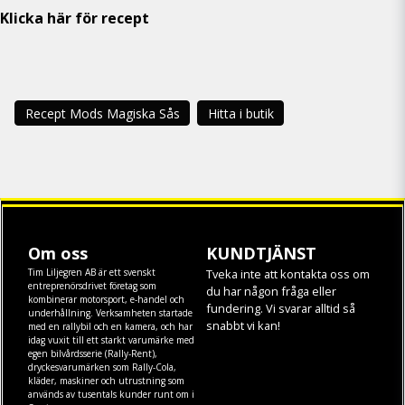
Klicka här för recept
Recept Mods Magiska Sås
Hitta i butik
Om oss
KUNDTJÄNST
Tim Liljegren AB är ett svenskt
Tveka inte att kontakta oss om
entreprenörsdrivet företag som
du har någon fråga eller
kombinerar motorsport, e-handel och
fundering. Vi svarar alltid så
underhållning. Verksamheten startade
snabbt vi kan!
med en rallybil och en kamera, och har
idag vuxit till ett starkt varumärke med
egen
bilvårdsserie (Rally-Rent)
,
dryckesvarumärken som
Rally-Cola
,
kläder
,
maskiner
och
utrustning
som
används av tusentals kunder runt om i