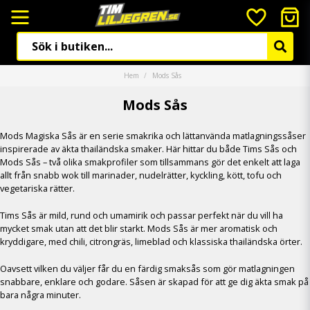
Hem
Mods Sås
Mods Sås
Mods Magiska Sås är en serie smakrika och lättanvända matlagningssåser
inspirerade av äkta thailändska smaker. Här hittar du både Tims Sås och
Mods Sås – två olika smakprofiler som tillsammans gör det enkelt att laga
allt från snabb wok till marina­der, nudelrätter, kyckling, kött, tofu och
vegetariska rätter.
Tims Sås är mild, rund och umamirik och passar perfekt när du vill ha
mycket smak utan att det blir starkt. Mods Sås är mer aromatisk och
kryddigare, med chili, citrongräs, limeblad och klassiska thailändska örter.
Oavsett vilken du väljer får du en färdig smaksås som gör matlagningen
snabbare, enklare och godare. Såsen är skapad för att ge dig äkta smak på
bara några minuter.