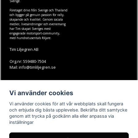
Sverige.
Företaget drivs från Sverige och Thailand
och bygger på genuin passion för rally,
skapande och kvalitet. Genom sociala
medier, livesändningar och evenemang
har Tim skapat Sveriges mest
engagerade motorsport-community,
med hundratusentals följare.
Tim Liljegren AB
Org.nr: 559480-7504
Mail: info@timliljegren.se
LÄS MER
FÖLJ OSS
Vi använder cookies
Facebook
Köpvillkor
Kontakt
Instagram
Vi använder cookies för att vår webbplats skall fungera
Youtube-videos
Youtube
och erbjuda dig bästa upplevelse. Bekräfta ditt samtycke
genom att trycka på godkänn alla eller anpassa via
TikTok
inställningar