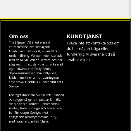
Om oss
KUNDTJÄNST
Tim Liljegren AB är ett svenskt
Tveka inte att kontakta oss om
entreprenörsdrivet företag som
du har någon fråga eller
kombinerar motorsport, e-handel och
fundering. Vi svarar alltid så
underhållning. Verksamheten startade
snabbt vi kan!
med en rallybil och en kamera, och har
idag vuxit till ett starkt varumärke med
egen
bilvårdsserie (Rally-Rent)
,
dryckesvarumärken som
Rally-Cola
,
kläder
,
maskiner
och
utrustning
som
används av tusentals kunder runt om i
Sverige.
Företaget drivs från Sverige och Thailand
och bygger på genuin passion för rally,
skapande och kvalitet. Genom sociala
medier, livesändningar och evenemang
har Tim skapat Sveriges mest
engagerade motorsport-community,
med hundratusentals följare.