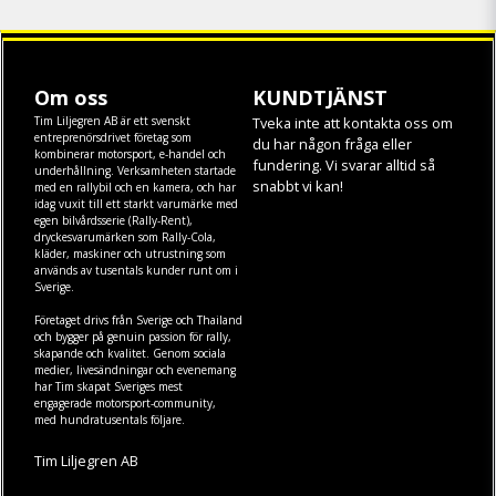
Om oss
KUNDTJÄNST
Tim Liljegren AB är ett svenskt
Tveka inte att kontakta oss om
entreprenörsdrivet företag som
du har någon fråga eller
kombinerar motorsport, e-handel och
fundering. Vi svarar alltid så
underhållning. Verksamheten startade
snabbt vi kan!
med en rallybil och en kamera, och har
idag vuxit till ett starkt varumärke med
egen
bilvårdsserie (Rally-Rent)
,
dryckesvarumärken som
Rally-Cola
,
kläder
,
maskiner
och
utrustning
som
används av tusentals kunder runt om i
Sverige.
Företaget drivs från Sverige och Thailand
och bygger på genuin passion för rally,
skapande och kvalitet. Genom sociala
medier, livesändningar och evenemang
har Tim skapat Sveriges mest
engagerade motorsport-community,
med hundratusentals följare.
Tim Liljegren AB