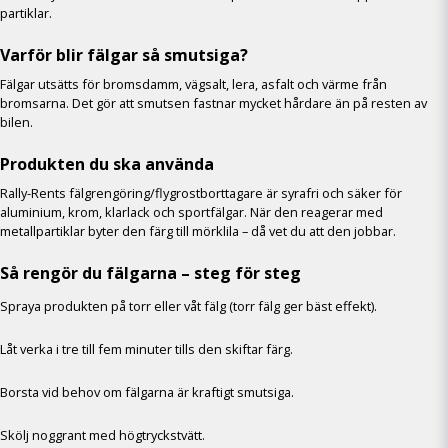
partiklar.
Varför blir fälgar så smutsiga?
Fälgar utsätts för bromsdamm, vägsalt, lera, asfalt och värme från
bromsarna. Det gör att smutsen fastnar mycket hårdare än på resten av
bilen.
Produkten du ska använda
Rally-Rents fälgrengöring/flygrostborttagare är syrafri och säker för
aluminium, krom, klarlack och sportfälgar. När den reagerar med
metallpartiklar byter den färg till mörklila – då vet du att den jobbar.
Så rengör du fälgarna – steg för steg
Spraya produkten på torr eller våt fälg (torr fälg ger bäst effekt).
Låt verka i tre till fem minuter tills den skiftar färg.
Borsta vid behov om fälgarna är kraftigt smutsiga.
Skölj noggrant med högtryckstvätt.