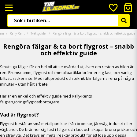
em
Rally-Rent
Tvättguider
Rengöra fälgar & ta bort flygrost – snabb och effektiv guide
Rengöra fälgar & ta bort flygrost – snabb
och effektiv guide
Smutsiga fälgar får en hel bil att se ovårdad ut, även om resten av bilen är
ren. Bromsdamm, flygrost och metallpartiklar bränner sig fast, och vanlig
biltvätt räcker inte. Med rätt produkt och teknik blir fälgarna rena på några
minuter – utan hårt arbete.
Här är en enkel och effektiv guide med Rally-Rents
fälgrengöring/flygrostborttagare.
Vad är flygrost?
Flygrost består av små metallpartiklar från bromsar, järnväg, industri eller
vägbanor. De bränner sig fast i fälgar och lack och skapar bruna prickar och
en sträv yta. Det krävs en metallreaktiv produkt för att lösa upp dessa