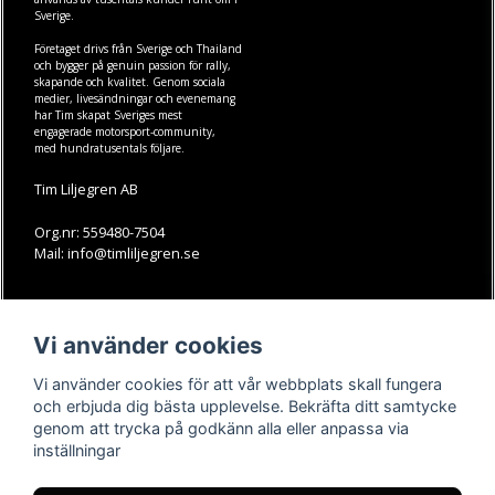
Sverige.
Företaget drivs från Sverige och Thailand
och bygger på genuin passion för rally,
skapande och kvalitet. Genom sociala
medier, livesändningar och evenemang
har Tim skapat Sveriges mest
engagerade motorsport-community,
med hundratusentals följare.
Tim Liljegren AB
Org.nr: 559480-7504
Mail: info@timliljegren.se
LÄS MER
FÖLJ OSS
Vi använder cookies
Facebook
Köpvillkor
Kontakt
Instagram
Vi använder cookies för att vår webbplats skall fungera
Youtube-videos
Youtube
och erbjuda dig bästa upplevelse. Bekräfta ditt samtycke
genom att trycka på godkänn alla eller anpassa via
TikTok
inställningar