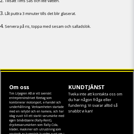
Tillsätt Tims Sås och lite vatten.
Låt puttra 3 minuter tills det blir glaserat.
Servera på ris, toppa med sesam och salladslök.
Om oss
KUNDTJÄNST
Tim Liljegren AB är ett svenskt
Tveka inte att kontakta oss om
entreprenörsdrivet företag som
du har någon fråga eller
kombinerar motorsport, e-handel och
fundering. Vi svarar alltid så
underhållning. Verksamheten startade
snabbt vi kan!
med en rallybil och en kamera, och har
idag vuxit till ett starkt varumärke med
egen
bilvårdsserie (Rally-Rent)
,
dryckesvarumärken som
Rally-Cola
,
kläder
,
maskiner
och
utrustning
som
används av tusentals kunder runt om i