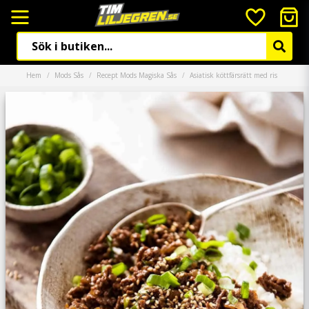
Hem
Mods Sås
Recept Mods Magiska Sås
Asiatisk köttfärsrätt med ris