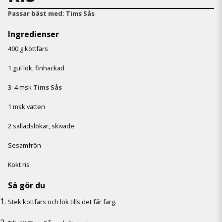
Passar bäst med:
Tims Sås
Ingredienser
400 g köttfärs
1 gul lök, finhackad
3–4 msk
Tims Sås
1 msk vatten
2 salladslökar, skivade
Sesamfrön
Kokt ris
Så gör du
Stek köttfärs och lök tills det får färg.