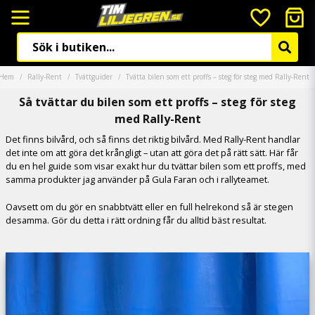
Hem
Rally-Rent
Tvättguider
Tvätta bilen som ett proffs – steg för steg med Rally-Rent
Så tvättar du bilen som ett proffs – steg för steg
med Rally-Rent
Det finns bilvård, och så finns det riktig bilvård. Med Rally-Rent handlar
det inte om att göra det krångligt – utan att göra det på rätt sätt. Här får
du en hel guide som visar exakt hur du tvättar bilen som ett proffs, med
samma produkter jag använder på Gula Faran och i rallyteamet.
Oavsett om du gör en snabbtvätt eller en full helrekond så är stegen
desamma. Gör du detta i rätt ordning får du alltid bäst resultat.