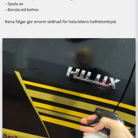
– Spola av
– Borsta vid behov
Rena fälgar gör enorm skillnad för hela bilens helhetsintryck.