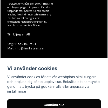
Företaget drivs från Sverige och Thailand
och bygger på genuin passion för rally,
skapande och kvalitet. Genom sociala
medier, livesändningar och evenemang
har Tim skapat Sveriges mest
engagerade motorsport-community,
med hundratusentals följare.
Tim Liljegren AB
Org.nr: 559480-7504
Mail: info@timliljegren.se
LÄS MER
FÖLJ OSS
Vi använder cookies
Facebook
Köpvillkor
Kontakt
Instagram
Vi använder cookies för att vår webbplats skall fungera
Youtube-videos
Youtube
och erbjuda dig bästa upplevelse. Bekräfta ditt samtycke
genom att trycka på godkänn alla eller anpassa via
TikTok
inställningar
Godkänn alla