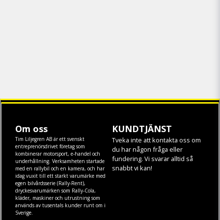
Om oss
KUNDTJÄNST
Tim Liljegren AB är ett svenskt
Tveka inte att kontakta oss om
entreprenörsdrivet företag som
du har någon fråga eller
kombinerar motorsport, e-handel och
fundering. Vi svarar alltid så
underhållning. Verksamheten startade
snabbt vi kan!
med en rallybil och en kamera, och har
idag vuxit till ett starkt varumärke med
egen
bilvårdsserie (Rally-Rent)
,
dryckesvarumärken som
Rally-Cola
,
kläder
,
maskiner
och
utrustning
som
används av tusentals kunder runt om i
Sverige.