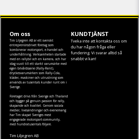
Om oss
KUNDTJÄNST
Tim Liljegren AB är ett svenskt
Tveka inte att kontakta oss om
entreprenörsdrivet företag som
du har någon fråga eller
kombinerar motorsport, e-handel och
fundering. Vi svarar alltid så
underhållning. Verksamheten startade
snabbt vi kan!
med en rallybil och en kamera, och har
idag vuxit till ett starkt varumärke med
egen
bilvårdsserie (Rally-Rent)
,
dryckesvarumärken som
Rally-Cola
,
kläder
,
maskiner
och
utrustning
som
används av tusentals kunder runt om i
Sverige.
Företaget drivs från Sverige och Thailand
och bygger på genuin passion för rally,
skapande och kvalitet. Genom sociala
medier, livesändningar och evenemang
har Tim skapat Sveriges mest
engagerade motorsport-community,
med hundratusentals följare.
Tim Liljegren AB