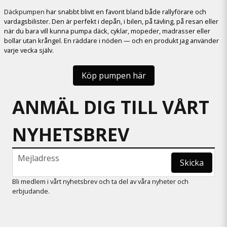
Däckpumpen
har snabbt blivit en favorit bland både rallyförare och
vardagsbilister. Den är perfekt i depån, i bilen, på tävling, på resan eller
när du bara vill kunna pumpa däck, cyklar, mopeder, madrasser eller
bollar utan krångel. En räddare i nöden — och en produkt jag använder
varje vecka själv.
Köp pumpen här
ANMÄL DIG TILL VÅRT
NYHETSBREV
email
Mejladress
Skicka
Bli medlem i vårt nyhetsbrev och ta del av våra nyheter och
erbjudande.