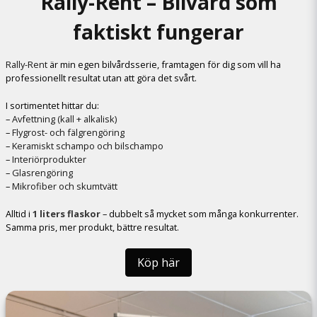
Rally-Rent – Bilvård som
faktiskt fungerar
Rally-Rent
är min egen bilvårdsserie, framtagen för dig som vill ha
professionellt resultat utan att göra det svårt.
I sortimentet hittar du:
–
Avfettning (kall + alkalisk)
–
Flygrost- och fälgrengöring
–
Keramiskt schampo och bilschampo
–
Interiörprodukter
–
Glasrengöring
–
Mikrofiber och skumtvätt
Alltid i
1 liters flaskor
– dubbelt så mycket som många konkurrenter.
Samma pris, mer produkt, bättre resultat.
Köp här