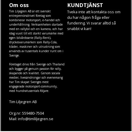
Om oss
KUNDTJÄNST
Tim Liljegren AB är ett svenskt
Tveka inte att kontakta oss om
entreprenörsdrivet företag som
du har någon fråga eller
kombinerar motorsport, e-handel och
fundering. Vi svarar alltid så
underhållning. Verksamheten startade
snabbt vi kan!
med en rallybil och en kamera, och har
idag vuxit till ett starkt varumärke med
egen
bilvårdsserie (Rally-Rent)
,
dryckesvarumärken som
Rally-Cola
,
kläder
,
maskiner
och
utrustning
som
används av tusentals kunder runt om i
Sverige.
Företaget drivs från Sverige och Thailand
och bygger på genuin passion för rally,
skapande och kvalitet. Genom sociala
medier, livesändningar och evenemang
har Tim skapat Sveriges mest
engagerade motorsport-community,
med hundratusentals följare.
Tim Liljegren AB
Org.nr: 559480-7504
Mail: info@timliljegren.se