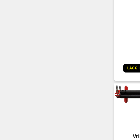
LÄGG 
Vr