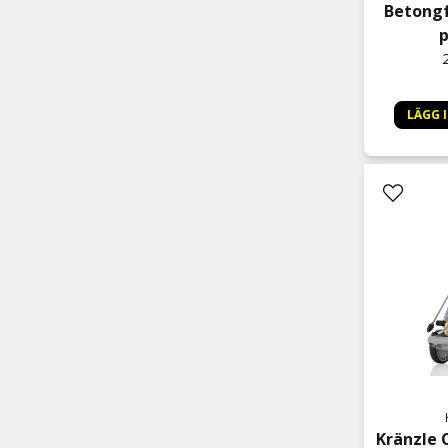
Betongf
p
LÄGG 
Kränzle 