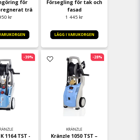
ngöring för
Försegling för tak och
regnerat trä
fasad
950 kr
1 445 kr
 VARUKORGEN
LÄGG I VARUKORGEN
-39%
-28%
RÄNZLE
KRÄNZLE
 K 1164 TST -
Kränzle 1050 TST –