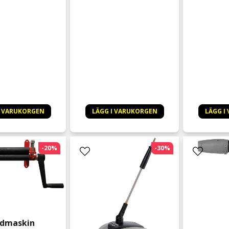
I VARUKORGEN
LÄGG I VARUKORGEN
LÄGG I
-20%
-30%
idmaskin