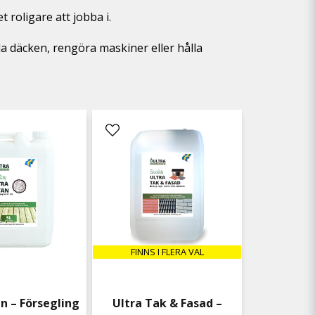
roligare att jobba i.
lla däcken, rengöra maskiner eller hålla
FINNS I FLERA VAL
an – Försegling
Ultra Tak & Fasad –