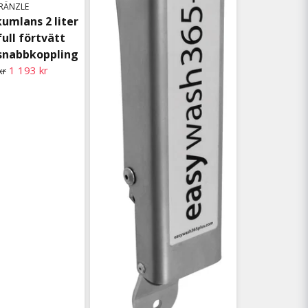
RÄNZLE
kumlans 2 liter
full förtvätt
snabbkoppling
1 193 kr
kr