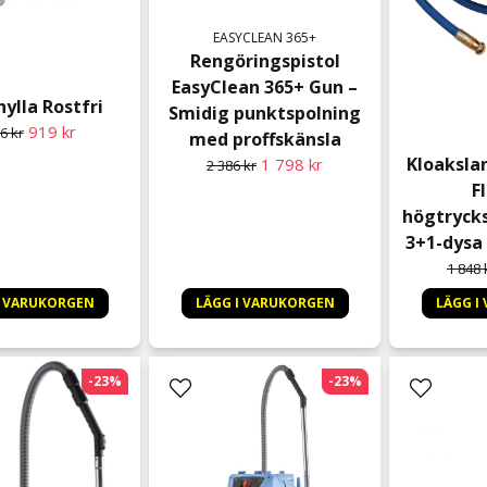
EASYCLEAN 365+
Rengöringspistol
EasyClean 365+ Gun –
ylla Rostfri
Smidig punktspolning
919 kr
6 kr
med proffskänsla
Kloaksla
1 798 kr
2 386 kr
F
högtryck
3+1-dysa 
1 848 
I VARUKORGEN
LÄGG I VARUKORGEN
LÄGG I
-23%
-23%