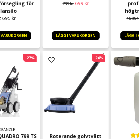
örsegling för
699 kr
prof
799 kr
lansilo
högtr
2 695 kr
16 354
I VARUKORGEN
LÄGG I VARUKORGEN
LÄGG I
-27%
-24%
KRÄNZLE
QUADRO 799 TS
Roterande golvtvätt