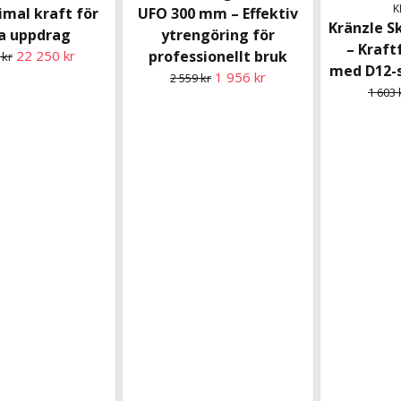
K
imal kraft för
UFO 300 mm – Effektiv
Kränzle S
fa uppdrag
ytrengöring för
– Kraft
22 250 kr
professionellt bruk
 kr
med D12-
1 956 kr
2 559 kr
1 603 