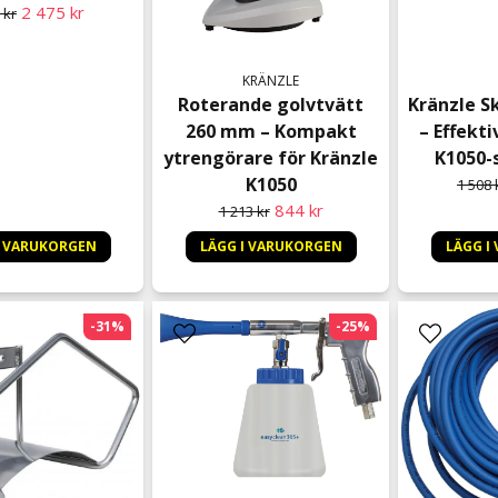
2 475 kr
 kr
KRÄNZLE
Roterande golvtvätt
Kränzle S
260 mm – Kompakt
– Effekti
ytrengörare för Kränzle
K1050-
K1050
1 508 
844 kr
1 213 kr
I VARUKORGEN
LÄGG I VARUKORGEN
LÄGG I
-31%
-25%