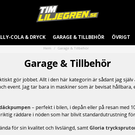
LLY-COLA & DRYCK
GARAGE & TILLBEHÖR
ÖVRIGT
Hem
Garage & Tillbehör
Garage & Tillbehör
skt gör jobbet. Allt i den här kategorin är sådant jag själv 
 och event. Jag tar bara in maskiner som är bevisat hållbara,
 däckpumpen
– perfekt i bilen, i depån eller på resan med 10
iktig räddare i nöden som har blivit standardutrustning fö
kända för sin kvalitet och livslängd, samt
Gloria tryckspruto