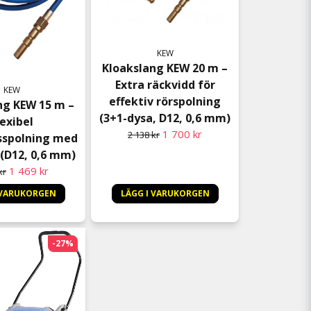
KEW
Kloakslang KEW 20 m –
Extra räckvidd för
KEW
effektiv rörspolning
ng KEW 15 m –
(3+1-dysa, D12, 0,6 mm)
lexibel
1 700 kr
2 138 kr
sspolning med
(D12, 0,6 mm)
1 469 kr
kr
 VARUKORGEN
LÄGG I VARUKORGEN
-27%