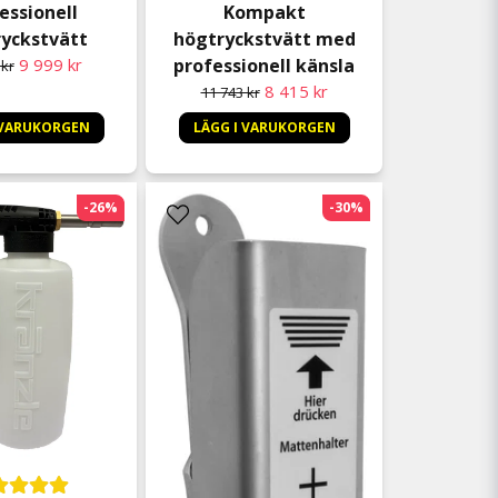
essionell
Kompakt
yckstvätt
högtryckstvätt med
9 999 kr
professionell känsla
 kr
8 415 kr
11 743 kr
 VARUKORGEN
LÄGG I VARUKORGEN
-26%
-30%