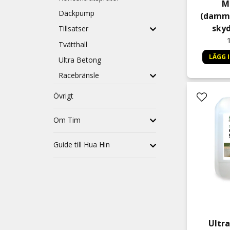
M
Däckpump
(dammb
skyd
Tillsatser
Tvätthall
LÄGG 
Ultra Betong
Racebränsle
Övrigt
Om Tim
Guide till Hua Hin
Ultra