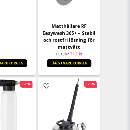
Matthållare RF
Easywash 365+ – Stabil
och rostfri lösning för
mattvätt
713 kr
1 018 kr
 VARUKORGEN
LÄGG I VARUKORGEN
-25%
-23%