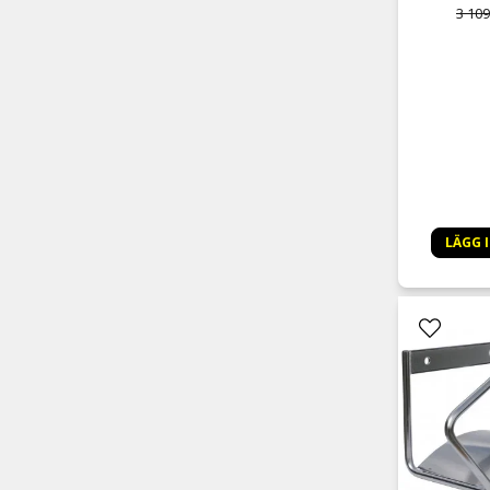
3 109
LÄGG 