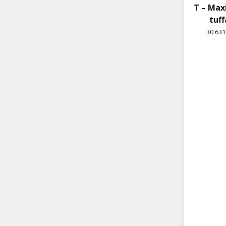
T – Max
tuf
30 631