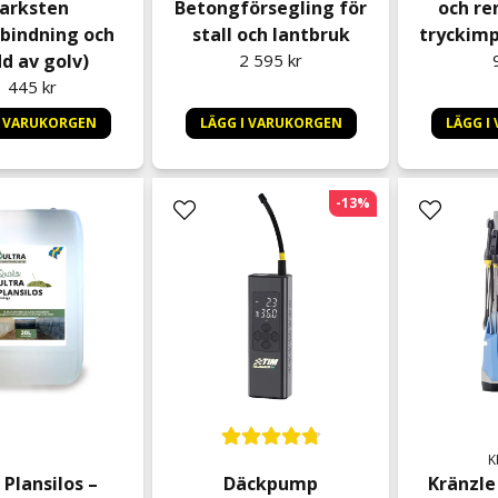
arksten
Betongförsegling för
och re
indning och
stall och lantbruk
tryckimp
d av golv)
2 595 kr
1 445 kr
I VARUKORGEN
LÄGG I VARUKORGEN
LÄGG I
-13%
K
 Plansilos –
Däckpump
Kränzle