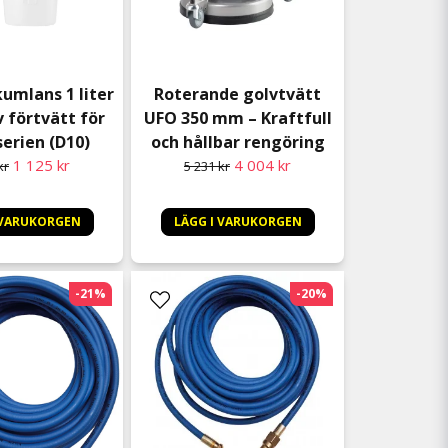
kumlans 1 liter
Roterande golvtvätt
v förtvätt för
UFO 350 mm – Kraftfull
serien (D10)
och hållbar rengöring
1 125 kr
4 004 kr
kr
5 231 kr
 VARUKORGEN
LÄGG I VARUKORGEN
-21%
-20%