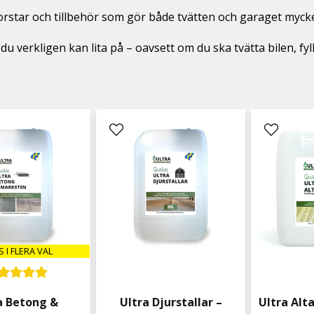
tar och tillbehör som gör både tvätten och garaget mycket 
du verkligen kan lita på – oavsett om du ska tvätta bilen, fy
S I FLERA VAL
a Betong &
Ultra Djurstallar –
Ultra Alt