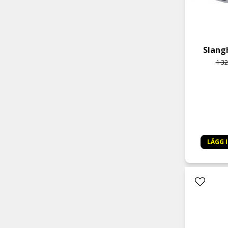
Slangh
1 32
LÄGG 