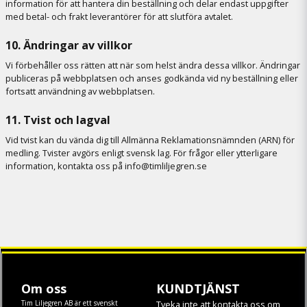
information för att hantera din beställning och delar endast uppgifter
med betal- och frakt leverantörer för att slutföra avtalet.
10. Ändringar av villkor
Vi förbehåller oss rätten att när som helst ändra dessa villkor. Ändringar
publiceras på webbplatsen och anses godkända vid ny beställning eller
fortsatt användning av webbplatsen.
11. Tvist och lagval
Vid tvist kan du vända dig till Allmänna Reklamationsnämnden (ARN) för
medling. Tvister avgörs enligt svensk lag. För frågor eller ytterligare
information, kontakta oss på info@timliljegren.se
Om oss
KUNDTJÄNST
Tim Liljegren AB är ett svenskt
Tveka inte att kontakta oss om