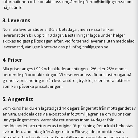
informationen och kontakta oss omgående på info@timliljegren.se om
något är fel.
3. Leverans
Normala leveranstider är 3-5 arbetsdagar, men i vissa fall kan
leveranstiden bli upp till 10 dagar. Beställningar lagda under helger
skickas tidigast på tisdagen efter. Vid försenad leverans utan meddelad
leveranstid, vänligen kontakta oss på info@timliljegren.se.
4. Priser
Alla priser anges i SEK och inkluderar antingen 12% eller 25% moms,
beroende på produktkategori. Vi reserverar oss för prisjusteringar på
grund av prisändringar från leverantörer, tryckfel, eller andra faktorer
som kan påverka prissättningen.
5. Ångerrätt
Som kund har du en lagstadgad 14 dagars ångerrätt från mottagandet av
en vara. Meddela oss via e-post på info@timliljegren.se om du önskar
utnyttja ångerrätten. Varor ska returneras inom 14 dagar från
meddelandet och returneras i originalförpackning. Returfrakt bekostas
av kunden. Undantag från ångerrätten: Förseglade produkter vars
försegling har brutits av dig. Specialtillverkade produkter anpassade