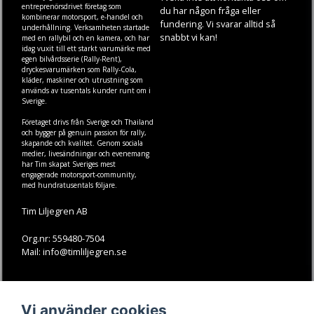
entreprenörsdrivet företag som
du har någon fråga eller
kombinerar motorsport, e-handel och
fundering. Vi svarar alltid så
underhållning. Verksamheten startade
snabbt vi kan!
med en rallybil och en kamera, och har
idag vuxit till ett starkt varumärke med
egen
bilvårdsserie (Rally-Rent)
,
dryckesvarumärken som
Rally-Cola
,
kläder
,
maskiner
och
utrustning
som
används av tusentals kunder runt om i
Sverige.
Företaget drivs från Sverige och Thailand
och bygger på genuin passion för rally,
skapande och kvalitet. Genom sociala
medier, livesändningar och evenemang
har Tim skapat Sveriges mest
engagerade motorsport-community,
med hundratusentals följare.
Tim Liljegren AB
Org.nr: 559480-7504
Mail: info@timliljegren.se
LÄS MER
FÖLJ OSS
Vi använder cookies