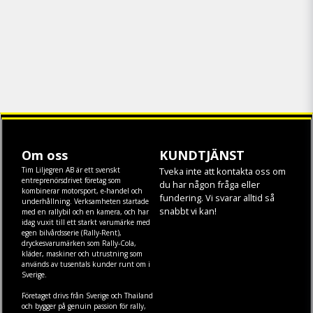
Om oss
KUNDTJÄNST
Tim Liljegren AB är ett svenskt
Tveka inte att kontakta oss om
entreprenörsdrivet företag som
du har någon fråga eller
kombinerar motorsport, e-handel och
fundering. Vi svarar alltid så
underhållning. Verksamheten startade
snabbt vi kan!
med en rallybil och en kamera, och har
idag vuxit till ett starkt varumärke med
egen
bilvårdsserie (Rally-Rent)
,
dryckesvarumärken som
Rally-Cola
,
kläder
,
maskiner
och
utrustning
som
används av tusentals kunder runt om i
Sverige.
Företaget drivs från Sverige och Thailand
och bygger på genuin passion för rally,