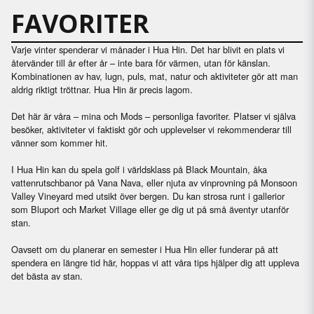
FAVORITER
Varje vinter spenderar vi månader i Hua Hin. Det har blivit en plats vi
återvänder till år efter år – inte bara för värmen, utan för känslan.
Kombinationen av hav, lugn, puls, mat, natur och aktiviteter gör att man
aldrig riktigt tröttnar. Hua Hin är precis lagom.
Det här är våra – mina och Mods – personliga favoriter. Platser vi själva
besöker, aktiviteter vi faktiskt gör och upplevelser vi rekommenderar till
vänner som kommer hit.
I Hua Hin kan du spela golf i världsklass på Black Mountain, åka
vattenrutschbanor på Vana Nava, eller njuta av vinprovning på Monsoon
Valley Vineyard med utsikt över bergen. Du kan strosa runt i gallerior
som Bluport och Market Village eller ge dig ut på små äventyr utanför
stan.
Oavsett om du planerar en semester i Hua Hin eller funderar på att
spendera en längre tid här, hoppas vi att våra tips hjälper dig att uppleva
det bästa av stan.