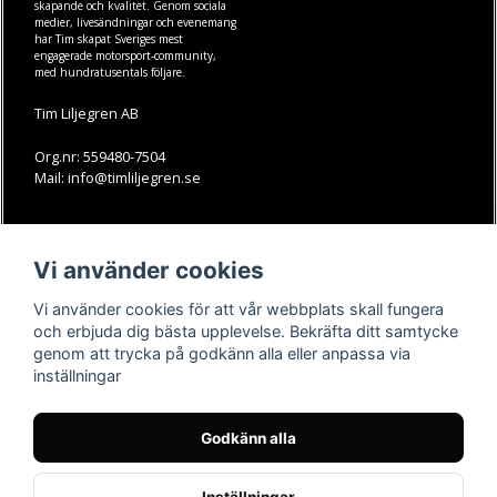
skapande och kvalitet. Genom sociala
medier, livesändningar och evenemang
har Tim skapat Sveriges mest
engagerade motorsport-community,
med hundratusentals följare.
Tim Liljegren AB
Org.nr: 559480-7504
Mail: info@timliljegren.se
LÄS MER
FÖLJ OSS
Vi använder cookies
Facebook
Köpvillkor
Kontakt
Instagram
Vi använder cookies för att vår webbplats skall fungera
Youtube-videos
Youtube
och erbjuda dig bästa upplevelse. Bekräfta ditt samtycke
genom att trycka på godkänn alla eller anpassa via
TikTok
inställningar
Godkänn alla