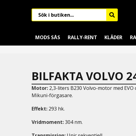
MODS SÅS
RALLY-RENT
KLÄDER
RA
BILFAKTA VOLVO 24
Motor:
2,3-liters B230 Volvo-motor med EVO 
Mikuni-förgasare.
Effekt:
293 hk.
Vridmoment:
304 nm.
Transmission:
Unic sekventiell.