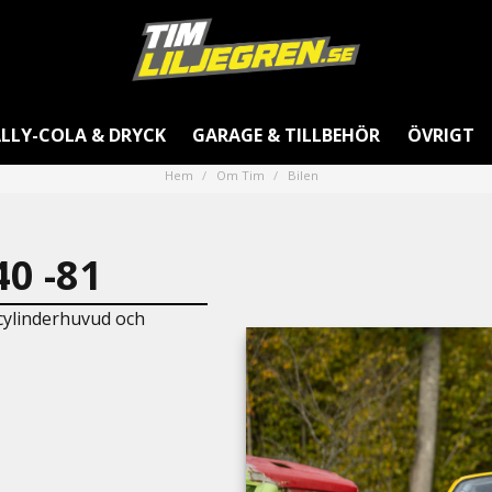
LLY-COLA & DRYCK
GARAGE & TILLBEHÖR
ÖVRIGT
Hem
Om Tim
Bilen
0 -81
cylinderhuvud och