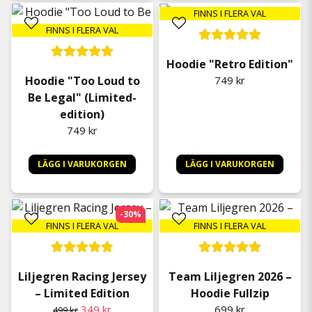
FINNS I FLERA VAL
FINNS I FLERA VAL
Hoodie "Retro Edition"
Hoodie "Too Loud to
749 kr
Be Legal" (Limited-
edition)
749 kr
LÄGG I VARUKORGEN
LÄGG I VARUKORGEN
-30%
FINNS I FLERA VAL
FINNS I FLERA VAL
Liljegren Racing Jersey
Team Liljegren 2026 –
– Limited Edition
Hoodie Fullzip
349 kr
699 kr
499 kr