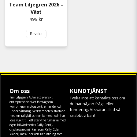
Team Liljegren 2026 –
Väst
499 kr
Bevaka
Om oss
KUNDTJÄNST
Tim Liljegren AB är ett svenskt
Tveka inte att kontakta oss om
entreprenörsdrivet företag som
du har någon fråga eller
kombinerar motorsport, e-handel och
fundering. Vi svarar alltid så
underhållning. Verksamheten startade
snabbt vi kan!
med en rallybil och en kamera, och har
idag vuxit till ett starkt varumärke med
egen
bilvårdsserie (Rally-Rent)
,
dryckesvarumärken som
Rally-Cola
,
kläder
,
maskiner
och
utrustning
som