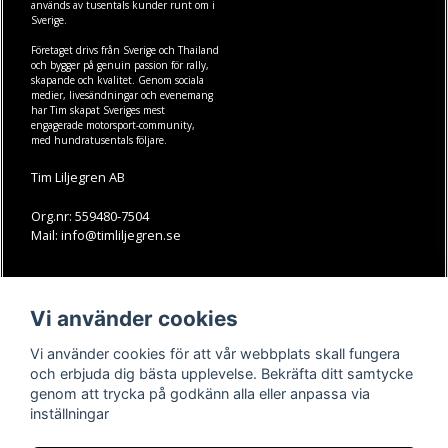
används av tusentals kunder runt om i
Sverige.
Företaget drivs från Sverige och Thailand
och bygger på genuin passion för rally,
skapande och kvalitet. Genom sociala
medier, livesändningar och evenemang
har Tim skapat Sveriges mest
engagerade motorsport-community,
med hundratusentals följare.
Tim Liljegren AB
Org.nr: 559480-7504
Mail: info@timliljegren.se
LÄS MER
FÖLJ OSS
Vi använder cookies
Facebook
Köpvillkor
Kontakt
Instagram
Vi använder cookies för att vår webbplats skall fungera
Youtube-videos
Youtube
och erbjuda dig bästa upplevelse. Bekräfta ditt samtycke
genom att trycka på godkänn alla eller anpassa via
TikTok
inställningar