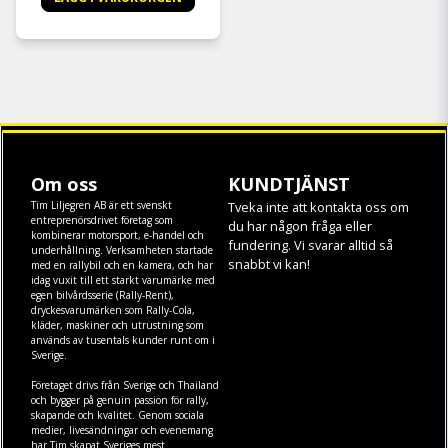
Om oss
KUNDTJÄNST
Tim Liljegren AB är ett svenskt
Tveka inte att kontakta oss om
entreprenörsdrivet företag som
du har någon fråga eller
kombinerar motorsport, e-handel och
fundering. Vi svarar alltid så
underhållning. Verksamheten startade
snabbt vi kan!
med en rallybil och en kamera, och har
idag vuxit till ett starkt varumärke med
egen
bilvårdsserie (Rally-Rent)
,
dryckesvarumärken som
Rally-Cola
,
kläder
,
maskiner
och
utrustning
som
används av tusentals kunder runt om i
Sverige.
Företaget drivs från Sverige och Thailand
och bygger på genuin passion för rally,
skapande och kvalitet. Genom sociala
medier, livesändningar och evenemang
har Tim skapat Sveriges mest