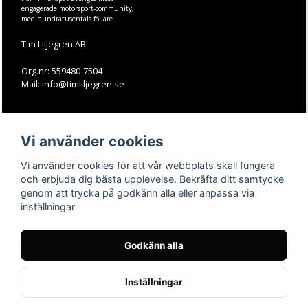
engagerade motorsport-community,
med hundratusentals följare.
Tim Liljegren AB
Org.nr: 559480-7504
Mail: info@timliljegren.se
LÄS MER
FÖLJ OSS
Vi använder cookies
Facebook
Köpvillkor
Kontakt
Instagram
Vi använder cookies för att vår webbplats skall fungera
Youtube-videos
Youtube
och erbjuda dig bästa upplevelse. Bekräfta ditt samtycke
genom att trycka på godkänn alla eller anpassa via
TikTok
inställningar
Godkänn alla
Inställningar
Powered by Nyehandel AB