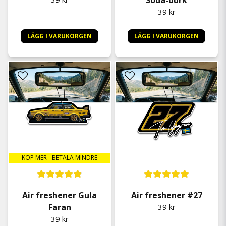
Soda-burk
39 kr
LÄGG I VARUKORGEN
LÄGG I VARUKORGEN
KÖP MER - BETALA MINDRE
Air freshener Gula
Air freshener #27
Faran
39 kr
39 kr