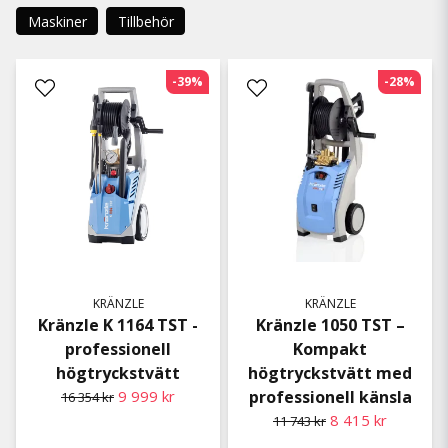
Maskiner
Tillbehör
-39%
-28%
KRÄNZLE
KRÄNZLE
Kränzle K 1164 TST -
Kränzle 1050 TST –
professionell
Kompakt
högtryckstvätt
högtryckstvätt med
9 999 kr
professionell känsla
16 354 kr
8 415 kr
11 743 kr