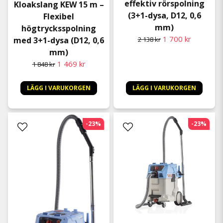
effektiv rörspolning
Kloakslang KEW 15 m –
(3+1-dysa, D12, 0,6
Flexibel
mm)
högtrycksspolning
1 700 kr
2 138 kr
med 3+1-dysa (D12, 0,6
mm)
1 469 kr
1 848 kr
LÄGG I VARUKORGEN
LÄGG I VARUKORGEN
-23%
-23%