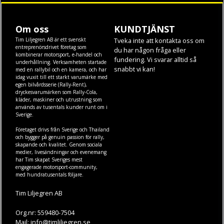
Om oss
KUNDTJÄNST
Tim Liljegren AB är ett svenskt
Tveka inte att kontakta oss om
entreprenörsdrivet företag som
du har någon fråga eller
kombinerar motorsport, e-handel och
fundering. Vi svarar alltid så
underhållning. Verksamheten startade
snabbt vi kan!
med en rallybil och en kamera, och har
idag vuxit till ett starkt varumärke med
egen
bilvårdsserie (Rally-Rent)
,
dryckesvarumärken som
Rally-Cola
,
kläder
,
maskiner
och
utrustning
som
används av tusentals kunder runt om i
Sverige.
Företaget drivs från Sverige och Thailand
och bygger på genuin passion för rally,
skapande och kvalitet. Genom sociala
medier, livesändningar och evenemang
har Tim skapat Sveriges mest
engagerade motorsport-community,
med hundratusentals följare.
Tim Liljegren AB
Org.nr: 559480-7504
Mail: info@timliljegren.se