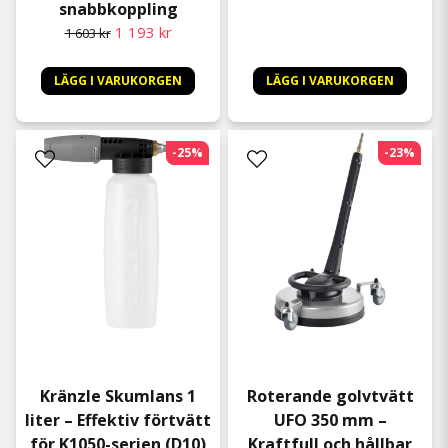
snabbkoppling
1 193 kr
1 603 kr
LÄGG I VARUKORGEN
LÄGG I VARUKORGEN
-25%
-23%
Kränzle Skumlans 1
Roterande golvtvätt
liter – Effektiv förtvätt
UFO 350 mm –
för K1050-serien (D10)
Kraftfull och hållbar