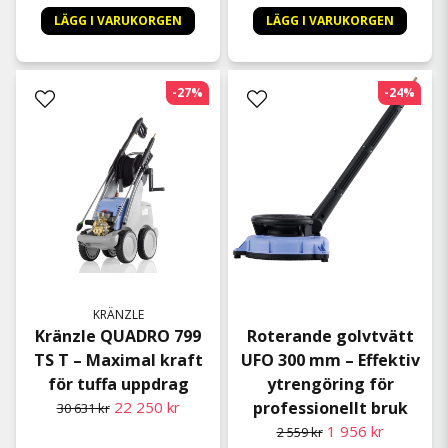
LÄGG I VARUKORGEN
LÄGG I VARUKORGEN
-27%
-24%
KRÄNZLE
Kränzle QUADRO 799
Roterande golvtvätt
TS T – Maximal kraft
UFO 300 mm – Effektiv
för tuffa uppdrag
ytrengöring för
22 250 kr
professionellt bruk
30 631 kr
1 956 kr
2 559 kr