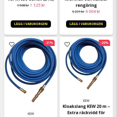
1 125 kr
rengöring
1 508 kr
4 004 kr
5 231 kr
LÄGG I VARUKORGEN
LÄGG I VARUKORGEN
-21%
-20%
KEW
Kloakslang KEW 20 m –
Extra räckvidd för
KEW