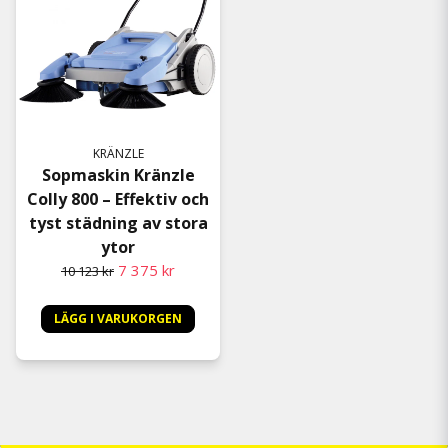
KRÄNZLE
Sopmaskin Kränzle
Colly 800 – Effektiv och
tyst städning av stora
ytor
7 375 kr
10 123 kr
LÄGG I VARUKORGEN