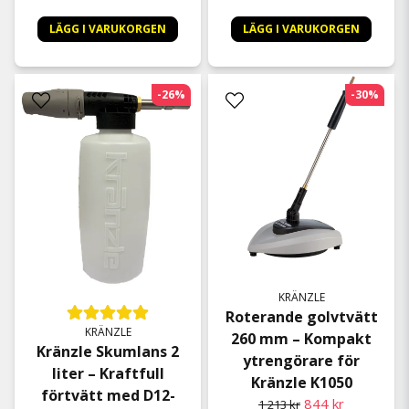
LÄGG I VARUKORGEN
LÄGG I VARUKORGEN
-26%
-30%
KRÄNZLE
Roterande golvtvätt
KRÄNZLE
260 mm – Kompakt
Kränzle Skumlans 2
ytrengörare för
liter – Kraftfull
Kränzle K1050
förtvätt med D12-
844 kr
1 213 kr