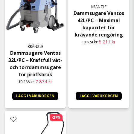
KRÄNZLE
Dammsugare Ventos
42L/PC – Maximal
kapacitet för
krävande rengöring
8 211 kr
10 674 kr
KRÄNZLE
Dammsugare Ventos
32L/PC – Kraftfull våt-
och torrdammsugare
för proffsbruk
7 874 kr
10 286 kr
LÄGG I VARUKORGEN
LÄGG I VARUKORGEN
-27%