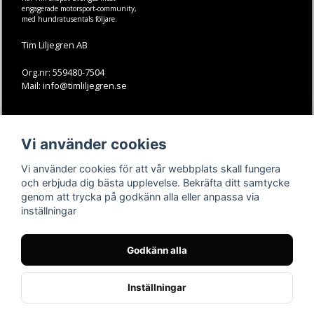
engagerade motorsport-community,
med hundratusentals följare.
Tim Liljegren AB
Org.nr: 559480-7504
Mail: info@timliljegren.se
LÄS MER
FÖLJ OSS
Vi använder cookies
Facebook
Köpvillkor
Kontakt
Instagram
Vi använder cookies för att vår webbplats skall fungera
Youtube-videos
Youtube
och erbjuda dig bästa upplevelse. Bekräfta ditt samtycke
genom att trycka på godkänn alla eller anpassa via
TikTok
inställningar
Godkänn alla
Inställningar
Powered by Nyehandel AB