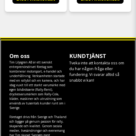
Om oss
KUNDTJÄNST
Tim Liljegren AB är ett svenskt
Tveka inte att kontakta oss om
entreprenörsdrivet företag som
du har någon fråga eller
kombinerar motorsport, e-handel och
fundering. Vi svarar alltid så
underhållning. Verksamheten startade
snabbt vi kan!
med en rallybil och en kamera, och har
idag vuxit till ett starkt varumärke med
egen
bilvårdsserie (Rally-Rent)
,
dryckesvarumärken som
Rally-Cola
,
kläder
,
maskiner
och
utrustning
som
används av tusentals kunder runt om i
Sverige.
Företaget drivs från Sverige och Thailand
och bygger på genuin passion för rally,
skapande och kvalitet. Genom sociala
medier, livesändningar och evenemang
har Tim skapat Sveriges mest