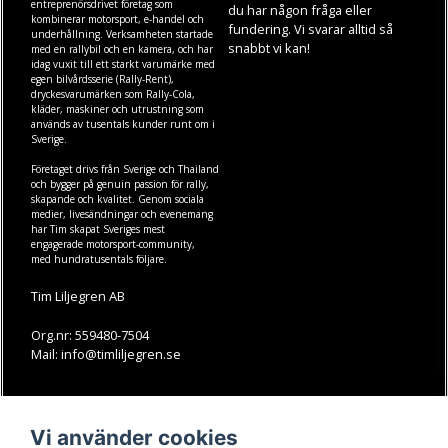
entreprenörsdrivet företag som
du har någon fråga eller
kombinerar motorsport, e-handel och
fundering. Vi svarar alltid så
underhållning. Verksamheten startade
snabbt vi kan!
med en rallybil och en kamera, och har
idag vuxit till ett starkt varumärke med
egen
bilvårdsserie (Rally-Rent)
,
dryckesvarumärken som
Rally-Cola
,
kläder
,
maskiner
och
utrustning
som
används av tusentals kunder runt om i
Sverige.
Företaget drivs från Sverige och Thailand
och bygger på genuin passion för rally,
skapande och kvalitet. Genom sociala
medier, livesändningar och evenemang
har Tim skapat Sveriges mest
engagerade motorsport-community,
med hundratusentals följare.
Tim Liljegren AB
Org.nr: 559480-7504
Mail: info@timliljegren.se
LÄS MER
FÖLJ OSS
Vi använder cookies
Facebook
Köpvillkor