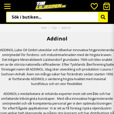
Hem
Olja
Addinol
Addinol
ADDINOL Lube Oil GmbH utvecklar och tillverkar innovativa högpresterande
smörjmedel för fordons- och industrimarknaden med de högsta kraven.
Det tidigare Mineralölwerk Lützkendorf grundades 1936 och blev snabbt
en av de största nationella raffinaderier. Efter Tysklands återförening bytte
företaget namn till ADDINOL. Idag sker utveckling och produktion i Leuna /
Sachsen-Anhalt. Även om många saker har förändrats sedan starten 1936
är fortfarande ADDINOL:s värdering högsta kvalitet med maximal
kundfokus och en stor flexibilitet.
ADDINOL:s medarbetare är erkända experter inom sitt område och har
omfattande tribologiska kunskaper. Med våra innovativa högpresterande
smörjmedel och vår kompetenta personal ger vi den optimala lösningen
för efterfrågade applikationer. Vi är ett av få företag i tyska oljeindustrin
som verkar helt oberoende av någon stor koncern och har distributörer på