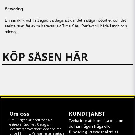
Servering
En smakrik och lättlagad vardagsrätt där det saftiga nötköttet och det
stekta riset får extra karaktär av Tims Sås. Perfekt till både lunch och
middag.
KÖP SÅSEN HÄR
Om oss
KUNDTJÄNST
Tim Liljegren AB är ett svenskt
Tveka inte att kontakta oss om
entreprenörsdrivet företag som
du har någon fråga eller
kombinerar motorsport, e-handel och
fundering. Vi svarar alltid så
underhållning. Verksamheten startade