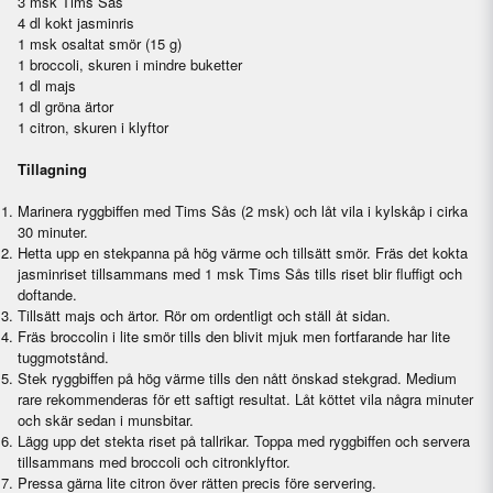
3 msk Tims Sås
4 dl kokt jasminris
1 msk osaltat smör (15 g)
1 broccoli, skuren i mindre buketter
1 dl majs
1 dl gröna ärtor
1 citron, skuren i klyftor
Tillagning
Marinera ryggbiffen med Tims Sås (2 msk) och låt vila i kylskåp i cirka
30 minuter.
Hetta upp en stekpanna på hög värme och tillsätt smör. Fräs det kokta
jasminriset tillsammans med 1 msk Tims Sås tills riset blir fluffigt och
doftande.
Tillsätt majs och ärtor. Rör om ordentligt och ställ åt sidan.
Fräs broccolin i lite smör tills den blivit mjuk men fortfarande har lite
tuggmotstånd.
Stek ryggbiffen på hög värme tills den nått önskad stekgrad. Medium
rare rekommenderas för ett saftigt resultat. Låt köttet vila några minuter
och skär sedan i munsbitar.
Lägg upp det stekta riset på tallrikar. Toppa med ryggbiffen och servera
tillsammans med broccoli och citronklyftor.
Pressa gärna lite citron över rätten precis före servering.