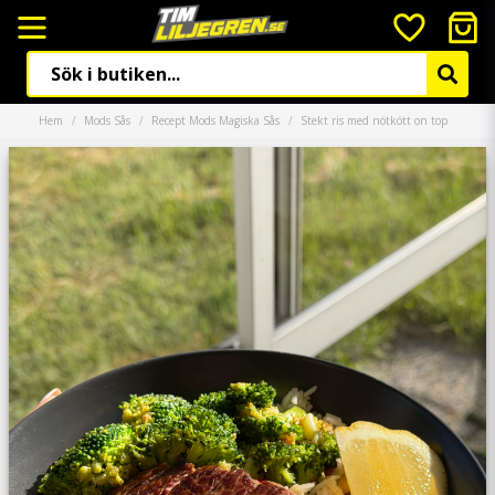
Hem
Mods Sås
Recept Mods Magiska Sås
Stekt ris med nötkött on top