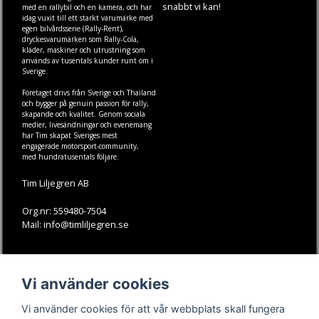
snabbt vi kan!
med en rallybil och en kamera, och har
idag vuxit till ett starkt varumärke med
egen
bilvårdsserie (Rally-Rent)
,
dryckesvarumärken som
Rally-Cola
,
kläder
,
maskiner
och
utrustning
som
används av tusentals kunder runt om i
Sverige.
Företaget drivs från Sverige och Thailand
och bygger på genuin passion för rally,
skapande och kvalitet. Genom sociala
medier, livesändningar och evenemang
har Tim skapat Sveriges mest
engagerade motorsport-community,
med hundratusentals följare.
Tim Liljegren AB
Org.nr: 559480-7504
Mail: info@timliljegren.se
LÄS MER
FÖLJ OSS
Vi använder cookies
Facebook
Köpvillkor
Kontakt
Instagram
Vi använder cookies för att vår webbplats skall fungera