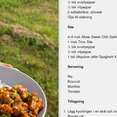
½ tsk svartpeppar
½ tsk vitpeppar
2 salladslökar, skivade
Olja till stekning
Sås
4–5 msk Mods Sweet Chili Garli
1 msk Tims Sås
½ tsk svartpeppar
½ tsk vitpeppar
1 tsk lökpulver (eller Spaghetti 
Servering
Ris
Broccoli
Morötter
Tomater
Tillagning
Lägg kycklingen i en skål och m
Blanda väl.