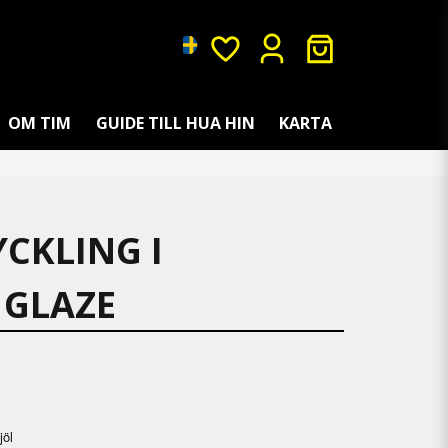
OM TIM
GUIDE TILL HUA HIN
KARTA
YCKLING I
 GLAZE
jöl