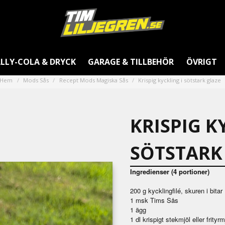
LLY-COLA & DRYCK
GARAGE & TILLBEHÖR
ÖVRIGT
Hem
Mods Sås
Recept Mods Magiska Sås
Krispig kyckling i sötstark glaze
KRISPIG K
SÖTSTARK
Ingredienser (4 portioner)
200 g kycklingfilé, skuren i bitar
1 msk Tims Sås
1 ägg
1 dl krispigt stekmjöl eller frityrm