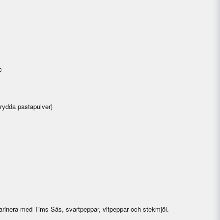
c
Krydda pastapulver)
arinera med Tims Sås, svartpeppar, vitpeppar och stekmjöl.