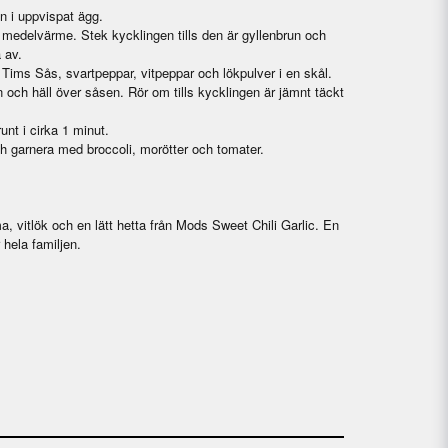
 i uppvispat ägg.
 medelvärme. Stek kycklingen tills den är gyllenbrun och
 av.
Tims Sås, svartpeppar, vitpeppar och lökpulver i en skål.
n och häll över såsen. Rör om tills kycklingen är jämnt täckt
unt i cirka 1 minut.
h garnera med broccoli, morötter och tomater.
a, vitlök och en lätt hetta från Mods Sweet Chili Garlic. En
hela familjen.