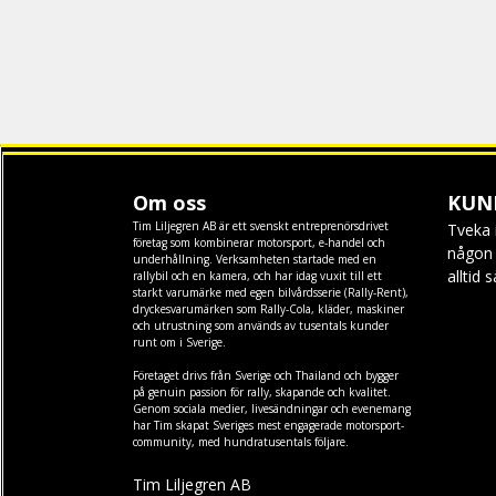
Om oss
KUN
Tim Liljegren AB är ett svenskt entreprenörsdrivet
Tveka 
företag som kombinerar motorsport, e-handel och
någon f
underhållning. Verksamheten startade med en
alltid 
rallybil och en kamera, och har idag vuxit till ett
starkt varumärke med egen
bilvårdsserie (Rally-Rent)
,
dryckesvarumärken som
Rally-Cola
,
kläder
,
maskiner
och
utrustning
som används av tusentals kunder
runt om i Sverige.
Företaget drivs från Sverige och Thailand och bygger
på genuin passion för rally, skapande och kvalitet.
Genom sociala medier, livesändningar och evenemang
har Tim skapat Sveriges mest engagerade motorsport-
community, med hundratusentals följare.
Tim Liljegren AB