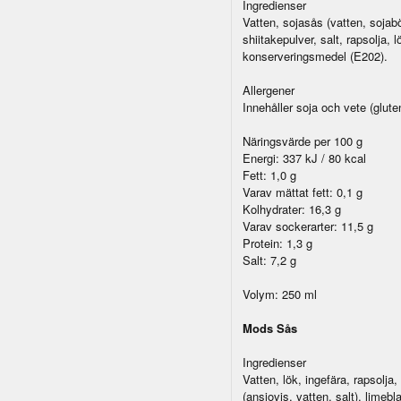
Ingredienser
Vatten, sojasås (vatten, sojabö
shiitakepulver, salt, rapsolja,
konserveringsmedel (E202).
Allergener
Innehåller soja och vete (glute
Näringsvärde per 100 g
Energi: 337 kJ / 80 kcal
Fett: 1,0 g
Varav mättat fett: 0,1 g
Kolhydrater: 16,3 g
Varav sockerarter: 11,5 g
Protein: 1,3 g
Salt: 7,2 g
Volym: 250 ml
Mods Sås
Ingredienser
Vatten, lök, ingefära, rapsolja,
(ansjovis, vatten, salt), limeb