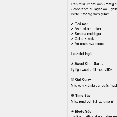
Från mild umami och krämig cur
Oavsett om du lagar wok, grillat
Perfekt för dig som gillar:
God mat
✔
Asiatiska smaker
✔
Snabba middagar
✔
Grillat & wok
✔
Att testa nya recept
✔
I paketet ingår:
🌶
Sweet Chili Garlic
Fyllig sweet chili med vitlök,
🟡
Gul Curry
Mild och krämig currysås inspi
🟠
Tims Sås
Mild, rund och full av umami fr
🔥
Mods Sås
Tydliga thailändska smaker med