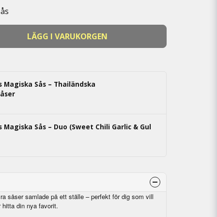
Sås
LÄGG I VARUKORGEN
s Magiska Sås – Thailändska
åser
s Magiska Sås – Duo (Sweet Chili Garlic & Gul
yra såser samlade på ett ställe – perfekt för dig som vill
hitta din nya favorit.