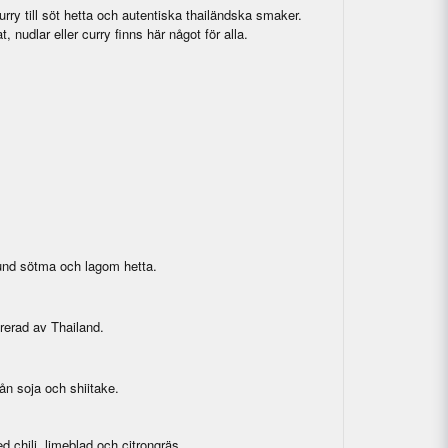
ry till söt hetta och autentiska thailändska smaker.
, nudlar eller curry finns här något för alla.
 rund sötma och lagom hetta.
rerad av Thailand.
ån soja och shiitake.
 chili, limeblad och citrongräs.