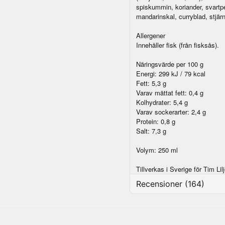
spiskummin, koriander, svartp
mandarinskal, curryblad, stjä
Allergener
Innehåller fisk (från fisksås).
Näringsvärde per 100 g
Energi: 299 kJ / 79 kcal
Fett: 5,3 g
Varav mättat fett: 0,4 g
Kolhydrater: 5,4 g
Varav sockerarter: 2,4 g
Protein: 0,8 g
Salt: 7,3 g
Volym: 250 ml
Tillverkas i Sverige för Tim Li
Recensioner (164)
Niklas
för 1 dag sedan