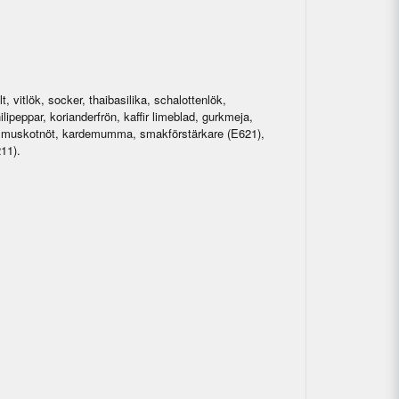
lt, vitlök, socker, thaibasilika, schalottenlök,
lipeppar, korianderfrön, kaffir limeblad, gurkmeja,
, muskotnöt, kardemumma, smakförstärkare (E621),
11).