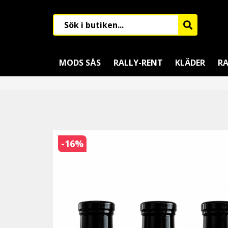
MODS SÅS
RALLY-RENT
KLÄDER
RA
-
16
%