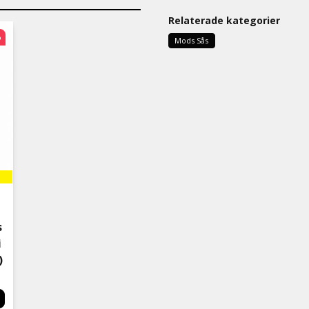
Jättegoda såser , kommer 
Relaterade kategorier
Anonym
%
Mods Sås
för 1 dag sedan
Över förväntan🤩
AnnChristin
för 1 dag sedan
Otroligt lätt att finna anv
grillmarinad osv
Håkan
för 1 dag sedan
Mycket trevliga smaker !!!!
Petra
s
för 2 dagar sedan
i
Siv
)
för 2 dagar sedan
Riktigt goda såser , har k