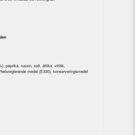
rden
), paprika, russin, salt, ättika, vitlök,
urhetsreglerande medel (E330), konserveringsmedel