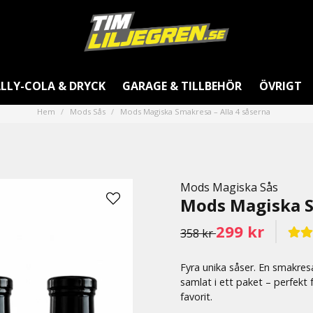
LLY-COLA & DRYCK
GARAGE & TILLBEHÖR
ÖVRIGT
Hem
Mods Sås
Mods Magiska Smakresa – Alla 4 såserna
Mods Magiska Sås
Mods Magiska S
299 kr
358 kr
Fyra unika såser. En smakres
samlat i ett paket – perfekt 
favorit.