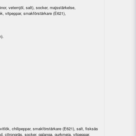
nor, vetemjöl, salt), socker, majsstärkelse,
 lök, vitpeppar, smakförstärkare (E621),
n).
 vitlök, chilipeppar, smakförstärkare (E621), salt, fisksås
lad, citrongräs, socker, galanga, gurkmeja, vitpeppar,