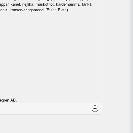
eppar, kanel, nejlika, muskotnöt, kardemumma, fänkål,
rnanis, konserveringsmedel (E202, E211).
ljegren AB.