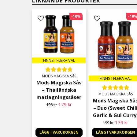
LIKNANDE PRODUKTER
-10%
-10
FINNS I FLERA VAL
MODS MAGISKA SÅS
FINNS I FLERA VAL
Mods Magiska Sås
– Thailändska
MODS MAGISKA SÅS
matlagningssåser
Mods Magiska Så
179 kr
198 kr
– Duo (Sweet Chil
Garlic & Gul Curry
179 kr
199 kr
LÄGG I VARUKORGEN
LÄGG I VARUKORGEN