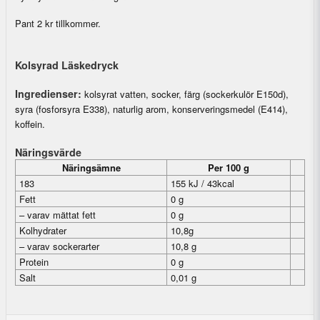
Pant 2 kr tillkommer.
Kolsyrad Läskedryck
Ingredienser:
kolsyrat vatten, socker, färg (sockerkulör E150d),
syra (fosforsyra E338), naturlig arom, konserveringsmedel (E414),
koffein.
Näringsvärde
Näringsämne
Per 100 g
183
155 kJ / 43kcal
Fett
0 g
– varav mättat fett
0 g
Kolhydrater
10,8g
– varav sockerarter
10,8 g
Protein
0 g
Salt
0,01 g