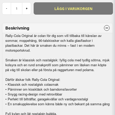
LÄGG I VARUKORGEN
-
+
Beskrivning
Rally-Cola Original är colan för dig som vill tillbaka till känslan av
sommar, moppehäng, 90-talskiosker och kalla glasflaskor i
plastbackar. Det här är smaken du minns – fast i en modern
motorsportskrud.
Smaken är klassisk och nostalgisk: fyllig cola med tydlig sötma, mjuk
kolsyra och en rund smakprofil som påminner om läsken man köpte
på väg till skolan eller på första på raggarturen med polarna.
Därför älskar folk Rally-Cola Original:
• Klassisk och nostalgisk colasmak
• Påminner om kioskläsk och barndomsfavoriter
• Snygg racing-design med retrovibbar
• Perfekt till bilträffar, garagekvällar och vardagsnostalgi
• En smakupplevelse som känns både ny och bekant på samma gång
Fyll kylen och låt nostalgin bubbla.