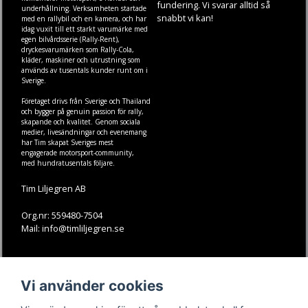
fundering. Vi svarar alltid så
underhållning. Verksamheten startade
snabbt vi kan!
med en rallybil och en kamera, och har
idag vuxit till ett starkt varumärke med
egen
bilvårdsserie (Rally-Rent)
,
dryckesvarumärken som
Rally-Cola
,
kläder
,
maskiner
och
utrustning
som
används av tusentals kunder runt om i
Sverige.
Företaget drivs från Sverige och Thailand
och bygger på genuin passion för rally,
skapande och kvalitet. Genom sociala
medier, livesändningar och evenemang
har Tim skapat Sveriges mest
engagerade motorsport-community,
med hundratusentals följare.
Tim Liljegren AB
Org.nr: 559480-7504
Mail: info@timliljegren.se
LÄS MER
FÖLJ OSS
Vi använder cookies
Facebook
Köpvillkor
Kontakt
Instagram