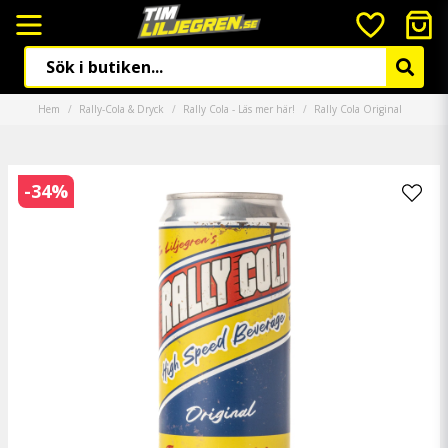
Hem
Rally-Cola & Dryck
Rally Cola - Läs mer här!
Rally Cola Original
-
34
%