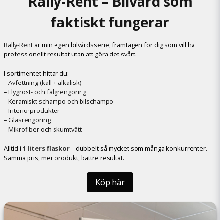
Rally-Rent – Bilvård som
faktiskt fungerar
Rally-Rent
är min egen bilvårdsserie, framtagen för dig som vill ha
professionellt resultat utan att göra det svårt.
I sortimentet hittar du:
–
Avfettning (kall + alkalisk)
–
Flygrost- och fälgrengöring
–
Keramiskt schampo och bilschampo
–
Interiörprodukter
–
Glasrengöring
–
Mikrofiber och skumtvätt
Alltid i
1 liters flaskor
– dubbelt så mycket som många konkurrenter.
Samma pris, mer produkt, bättre resultat.
Köp här