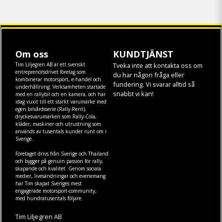
Om oss
KUNDTJÄNST
Tim Liljegren AB är ett svenskt
Tveka inte att kontakta oss om
entreprenörsdrivet företag som
du har någon fråga eller
kombinerar motorsport, e-handel och
fundering. Vi svarar alltid så
underhållning. Verksamheten startade
snabbt vi kan!
med en rallybil och en kamera, och har
idag vuxit till ett starkt varumärke med
egen
bilvårdsserie (Rally-Rent)
,
dryckesvarumärken som
Rally-Cola
,
kläder
,
maskiner
och
utrustning
som
används av tusentals kunder runt om i
Sverige.
Företaget drivs från Sverige och Thailand
och bygger på genuin passion för rally,
skapande och kvalitet. Genom sociala
medier, livesändningar och evenemang
har Tim skapat Sveriges mest
engagerade motorsport-community,
med hundratusentals följare.
Tim Liljegren AB