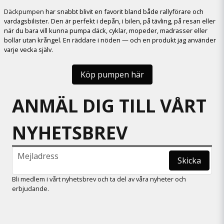
Däckpumpen
har snabbt blivit en favorit bland både rallyförare och
vardagsbilister. Den är perfekt i depån, i bilen, på tävling, på resan eller
när du bara vill kunna pumpa däck, cyklar, mopeder, madrasser eller
bollar utan krångel. En räddare i nöden — och en produkt jag använder
varje vecka själv.
Köp pumpen här
ANMÄL DIG TILL VÅRT
NYHETSBREV
email
Mejladress
Skicka
Bli medlem i vårt nyhetsbrev och ta del av våra nyheter och
erbjudande.