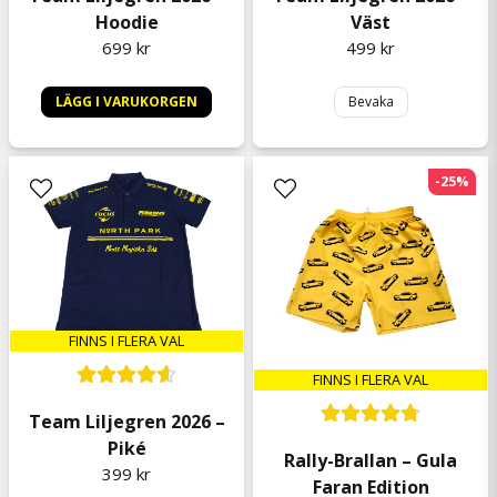
Hoodie
Väst
699 kr
499 kr
LÄGG I VARUKORGEN
Bevaka
-25%
FINNS I FLERA VAL
FINNS I FLERA VAL
Team Liljegren 2026 –
Piké
Rally-Brallan – Gula
399 kr
Faran Edition