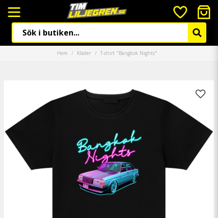
Hem
Kläder
T-shirt "Bangkok Nights"