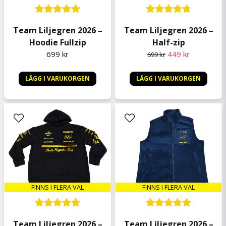
egentligen fel tröja men det fårvgå 🤔😊
Mathilda
Team Liljegren 2026 –
Team Liljegren 2026 –
för 8 månader sedan
Hoodie Fullzip
Half-zip
Peter
699 kr
449 kr
699 kr
för 8 månader sedan
LÄGG I VARUKORGEN
LÄGG I VARUKORGEN
Anita
för 9 månader sedan
Peter
för 9 månader sedan
FINNS I FLERA VAL
FINNS I FLERA VAL
Team Liljegren 2026 –
Team Liljegren 2026 –