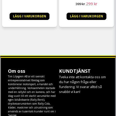
299 kr
399 kr
LÄGG I VARUKORGEN
LÄGG I VARUKORGEN
Om oss
KUNDTJÄNST
Tim Liljegren AB är ett svenskt
Tveka inte att kontakta oss om
entreprenörsdrivet företag som
du har någon fråga eller
kombinerar motorsport, e-handel och
fundering. Vi svarar alltid så
underhållning. Verksamheten startade
snabbt vi kan!
med en rallybil och en kamera, och har
idag vuxit till ett starkt varumärke med
egen
bilvårdsserie (Rally-Rent)
,
dryckesvarumärken som
Rally-Cola
,
kläder
,
maskiner
och
utrustning
som
används av tusentals kunder runt om i
Sverige.