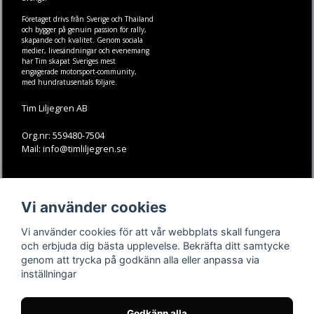
Företaget drivs från Sverige och Thailand
och bygger på genuin passion för rally,
skapande och kvalitet. Genom sociala
medier, livesändningar och evenemang
har Tim skapat Sveriges mest
engagerade motorsport-community,
med hundratusentals följare.
Tim Liljegren AB
Org.nr: 559480-7504
Mail: info@timliljegren.se
LÄS MER
FÖLJ OSS
Vi använder cookies
Facebook
Köpvillkor
Kontakt
Instagram
Vi använder cookies för att vår webbplats skall fungera
Youtube-videos
Youtube
och erbjuda dig bästa upplevelse. Bekräfta ditt samtycke
genom att trycka på godkänn alla eller anpassa via
TikTok
inställningar
Godkänn alla