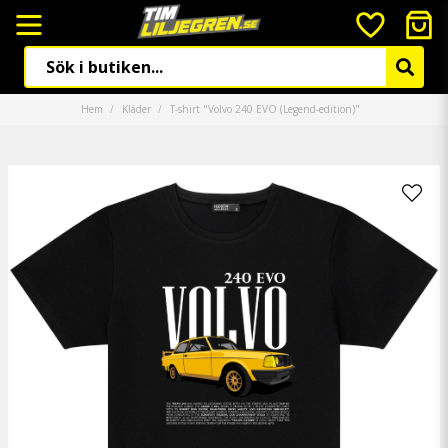
Hem
Kläder
T-shirt "Volvo 240 EVO (Legend-edition)"