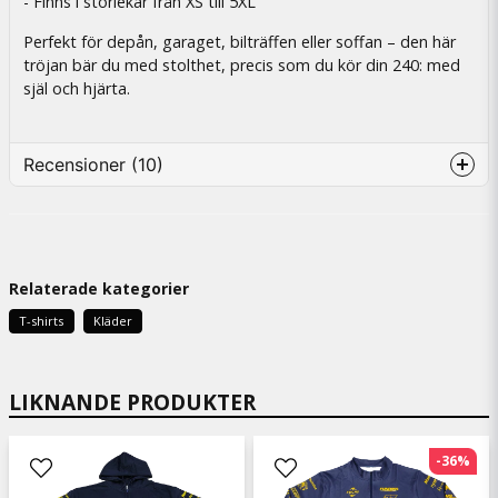
- Finns i storlekar från XS till 5XL
Perfekt för depån, garaget, bilträffen eller soffan – den här
tröjan bär du med stolthet, precis som du kör din 240: med
själ och hjärta.
Recensioner (10)
Lennart
för 2 veckor sedan
Relaterade kategorier
Gerhard
för 2 månader sedan
T-shirts
Kläder
Allt i sin ordning, Bra.
Peter
LIKNANDE PRODUKTER
för 4 månader sedan
Magnus
-36%
för 9 månader sedan
Sitter bra och helt okej kvalitet