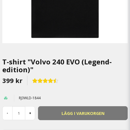
T-shirt "Volvo 240 EVO (Legend-
edition)"
399 kr
RJ3WLD-1844
LÄGG I VARUKORGEN
-
+