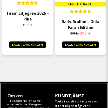
FINNS I FLERA VAL
Team Liljegren 2026 –
Piké
Rally-Brallan – Gula
399 kr
Faran Edition
299 kr
399 kr
LÄGG I VARUKORGEN
LÄGG I VARUKORGEN
Om oss
KUNDTJÄNST
Tim Liljegren AB är ett svenskt
Tveka inte att kontakta oss om
entreprenörsdrivet företag som
du har någon fråga eller
kombinerar motorsport, e-handel och