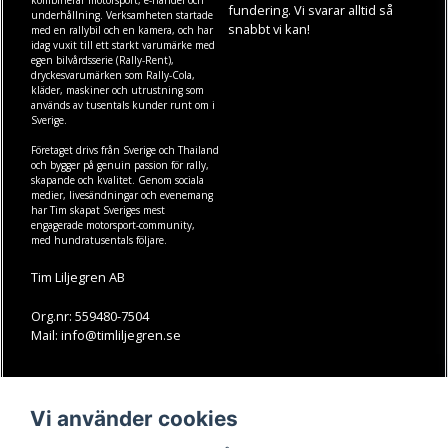
fundering. Vi svarar alltid så
underhållning. Verksamheten startade
snabbt vi kan!
med en rallybil och en kamera, och har
idag vuxit till ett starkt varumärke med
egen
bilvårdsserie (Rally-Rent)
,
dryckesvarumärken som
Rally-Cola
,
kläder
,
maskiner
och
utrustning
som
används av tusentals kunder runt om i
Sverige.
Företaget drivs från Sverige och Thailand
och bygger på genuin passion för rally,
skapande och kvalitet. Genom sociala
medier, livesändningar och evenemang
har Tim skapat Sveriges mest
engagerade motorsport-community,
med hundratusentals följare.
Tim Liljegren AB
Org.nr: 559480-7504
Mail: info@timliljegren.se
LÄS MER
FÖLJ OSS
Vi använder cookies
Facebook
Köpvillkor
Kontakt