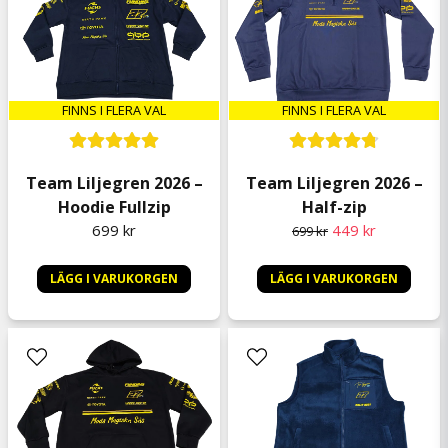
Anonym
för 9 månader sedan
Köpte en T-shirt som var väldigt skön! Fick
dock ingen autograf som jag blev lovad.
FINNS I FLERA VAL
FINNS I FLERA VAL
Per Olof
för 10 månader sedan
Team Liljegren 2026 –
Team Liljegren 2026 –
Oscar
Hoodie Fullzip
Half-zip
för 10 månader sedan
699 kr
449 kr
699 kr
Kurt Egon
för 10 månader sedan
LÄGG I VARUKORGEN
LÄGG I VARUKORGEN
Bra kvalitet på denna T-shirt, rekommendera
starkt.
Håkan
för 1 år sedan
Bra kvalitet
Roger