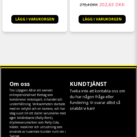
202,63 DKK
270,4 DKK
LÄGG I VARUKORGEN
LÄGG I VARUKORGEN
Om oss
KUNDTJÄNST
Tim Liljegren AB är ett svenskt
Tveka inte att kontakta oss om
entreprenörsdrivet företag som
du har någon fråga eller
kombinerar motorsport, e-handel och
fundering. Vi svarar alltid så
underhållning. Verksamheten startade
snabbt vi kan!
med en rallybil och en kamera, och har
idag vuxit till ett starkt varumärke med
egen
bilvårdsserie (Rally-Rent)
,
dryckesvarumärken som
Rally-Cola
,
kläder
,
maskiner
och
utrustning
som
används av tusentals kunder runt om i
Sverige.