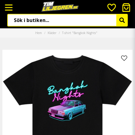
Hem
Kläder
T-shirt "Bangkok Nights"