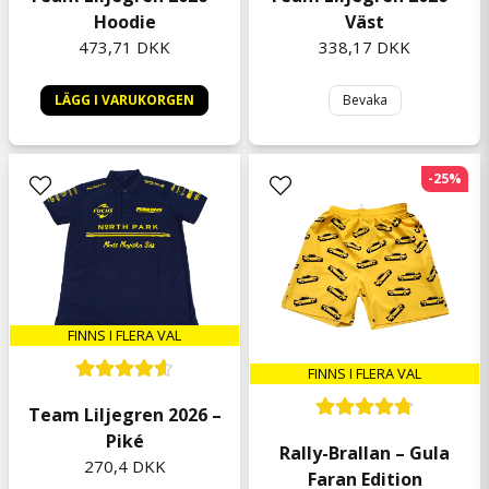
Hoodie
Väst
473,71 DKK
338,17 DKK
LÄGG I VARUKORGEN
Bevaka
-25%
FINNS I FLERA VAL
FINNS I FLERA VAL
Team Liljegren 2026 –
Piké
Rally-Brallan – Gula
270,4 DKK
Faran Edition