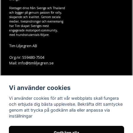
Företaget drivs från Sverige och Thailand
och bygger på genuin passion för rally,
skapande och kvalitet. Genom sociala
medier, livesändningar och evenemang
har Tim skapat Sveriges mest
engagerade motorsport-community,
med hundratusentals följare.
Tim Liljegren AB
Org.nr: 559480-7504
Mail: info@timliljegren.se
LÄS MER
FÖLJ OSS
Vi använder cookies
Facebook
Köpvillkor
Kontakt
Instagram
Vi använder cookies för att vår webbplats skall fungera
Youtube-videos
Youtube
och erbjuda dig bästa upplevelse. Bekräfta ditt samtycke
genom att trycka på godkänn alla eller anpassa via
TikTok
inställningar
Godkänn alla