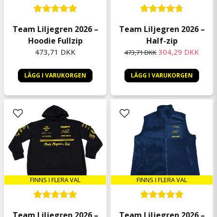
egentligen fel tröja men det fårvgå 🤔😊
Mathilda
Team Liljegren 2026 –
Team Liljegren 2026 –
for 8 måneder siden
Hoodie Fullzip
Half-zip
Peter
473,71 DKK
304,29 DKK
473,71 DKK
for 8 måneder siden
LÄGG I VARUKORGEN
LÄGG I VARUKORGEN
Anita
for 9 måneder siden
Peter
for 9 måneder siden
FINNS I FLERA VAL
FINNS I FLERA VAL
Team Liljegren 2026 –
Team Liljegren 2026 –