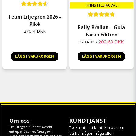
FINNS I FLERA VAL
Team Liljegren 2026 –
Piké
Rally-Brallan – Gula
270,4 DKK
Faran Edition
202,63 DKK
270,4 DKK
LÄGG I VARUKORGEN
LÄGG I VARUKORGEN
Om oss
KUNDTJÄNST
Tim Liljegren AB är ett svenskt
Tveka inte att kontakta oss om
entreprenörsdrivet företag som
du har någon fråga eller
kombinerar motorsport, e-handel och