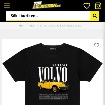
Hem
Kläder
T-shirt "Volvo 240 EVO (Legend-edition)"