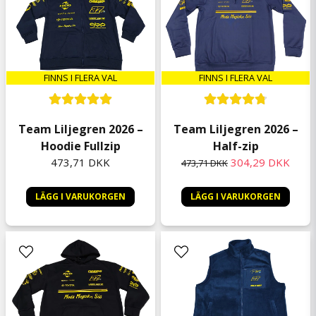
Anonym
for 9 måneder siden
Köpte en T-shirt som var väldigt skön! Fick
dock ingen autograf som jag blev lovad.
FINNS I FLERA VAL
FINNS I FLERA VAL
Per Olof
for 10 måneder siden
Team Liljegren 2026 –
Team Liljegren 2026 –
Oscar
Hoodie Fullzip
Half-zip
for 10 måneder siden
473,71 DKK
304,29 DKK
473,71 DKK
Kurt Egon
for 10 måneder siden
LÄGG I VARUKORGEN
LÄGG I VARUKORGEN
Bra kvalitet på denna T-shirt, rekommendera
starkt.
Håkan
for 1 år siden
Bra kvalitet
Roger