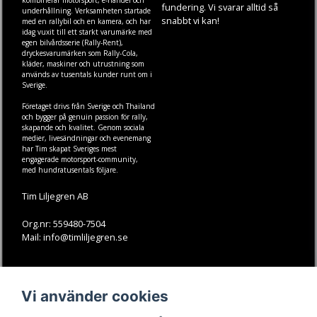
fundering. Vi svarar alltid så
underhållning. Verksamheten startade
snabbt vi kan!
med en rallybil och en kamera, och har
idag vuxit till ett starkt varumärke med
egen
bilvårdsserie (Rally-Rent)
,
dryckesvarumärken som
Rally-Cola
,
kläder
,
maskiner
och
utrustning
som
används av tusentals kunder runt om i
Sverige.
Företaget drivs från Sverige och Thailand
och bygger på genuin passion för rally,
skapande och kvalitet. Genom sociala
medier, livesändningar och evenemang
har Tim skapat Sveriges mest
engagerade motorsport-community,
med hundratusentals följare.
Tim Liljegren AB
Org.nr: 559480-7504
Mail: info@timliljegren.se
LÄS MER
FÖLJ OSS
Vi använder cookies
Facebook
Köpvillkor
Kontakt