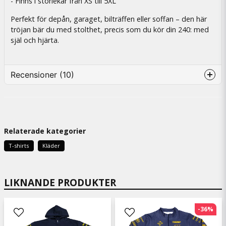
- Finns i storlekar från XS till 5XL
Perfekt för depån, garaget, bilträffen eller soffan – den här
tröjan bär du med stolthet, precis som du kör din 240: med
själ och hjärta.
Recensioner (10)
Lennart
for 2 uger siden
Relaterade kategorier
Gerhard
for 2 måneder siden
T-shirts
Kläder
Allt i sin ordning, Bra.
Peter
LIKNANDE PRODUKTER
for 4 måneder siden
Magnus
-36%
for 9 måneder siden
Sitter bra och helt okej kvalitet