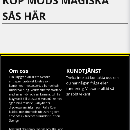
KÖP MODS MAGISKA
SÅS HÄR
Om oss
KUNDTJÄNST
Tim Liljegren AB är ett svenskt
Tveka inte att kontakta oss om
entreprenörsdrivet företag som
du har någon fråga eller
kombinerar motorsport, e-handel och
fundering. Vi svarar alltid så
underhållning. Verksamheten startade
snabbt vi kan!
med en rallybil och en kamera, och har
idag vuxit till ett starkt varumärke med
egen
bilvårdsserie (Rally-Rent)
,
dryckesvarumärken som
Rally-Cola
,
kläder
,
maskiner
och
utrustning
som
används av tusentals kunder runt om i
Sverige.
Företaget drivs från Sverige och Thailand