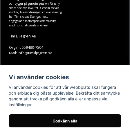
och bygger på genuin passion för rally,
skapande och kvalitet. Genom sociala
medier, livesändningar och evenemang
har Tim skapat Sveriges mest
engagerade motorsport-community,
med hundratusentals följare.
Tim Liljegren AB
Org.nr: 559480-7504
Mail: info@timliljegren.se
LÄS MER
FÖLJ OSS
Vi använder cookies
Facebook
Köpvillkor
Kontakt
Instagram
Vi använder cookies för att vår webbplats skall fungera
Youtube-videos
Youtube
och erbjuda dig bästa upplevelse. Bekräfta ditt samtycke
genom att trycka på godkänn alla eller anpassa via
TikTok
inställningar
Godkänn alla