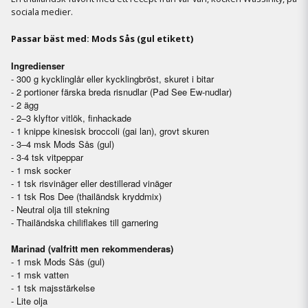
sociala medier.
Passar bäst med: Mods Sås (gul etikett)
Ingredienser
- 300 g kycklinglår eller kycklingbröst, skuret i bitar
- 2 portioner färska breda risnudlar (Pad See Ew-nudlar)
- 2 ägg
- 2–3 klyftor vitlök, finhackade
- 1 knippe kinesisk broccoli (gai lan), grovt skuren
- 3–4 msk Mods Sås (gul)
- 3-4 tsk vitpeppar
- 1 msk socker
- 1 tsk risvinäger eller destillerad vinäger
- 1 tsk Ros Dee (thailändsk kryddmix)
- Neutral olja till stekning
- Thailändska chiliflakes till garnering
Marinad (valfritt men rekommenderas)
- 1 msk Mods Sås (gul)
- 1 msk vatten
- 1 tsk majsstärkelse
- Lite olja