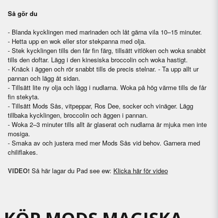
Så gör du
- Blanda kycklingen med marinaden och låt gärna vila 10–15 minuter.
- Hetta upp en wok eller stor stekpanna med olja.
- Stek kycklingen tills den får fin färg, tillsätt vitlöken och woka snabbt
tills den doftar. Lägg i den kinesiska broccolin och woka hastigt.
- Knäck i äggen och rör snabbt tills de precis stelnar. - Ta upp allt ur
pannan och lägg åt sidan.
- Tillsätt lite ny olja och lägg i nudlarna. Woka på hög värme tills de får
fin stekyta.
- Tillsätt Mods Sås, vitpeppar, Ros Dee, socker och vinäger. Lägg
tillbaka kycklingen, broccolin och äggen i pannan.
- Woka 2–3 minuter tills allt är glaserat och nudlarna är mjuka men inte
mosiga.
- Smaka av och justera med mer Mods Sås vid behov. Garnera med
chiliflakes.
Så här lagar du Pad see ew:
Klicka här för video
VIDEO!