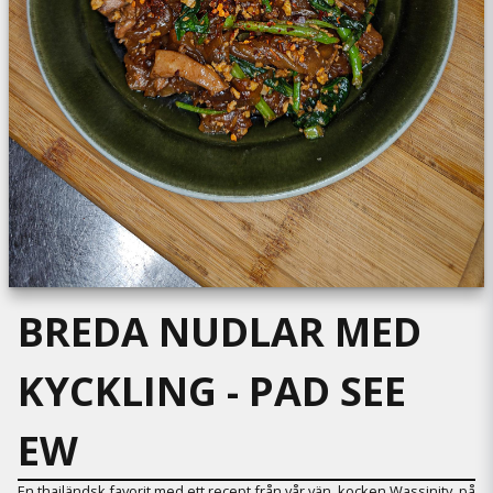
BREDA NUDLAR MED
KYCKLING - PAD SEE
EW
En thailändsk favorit med ett recept från vår vän, kocken
Wassinity
, på