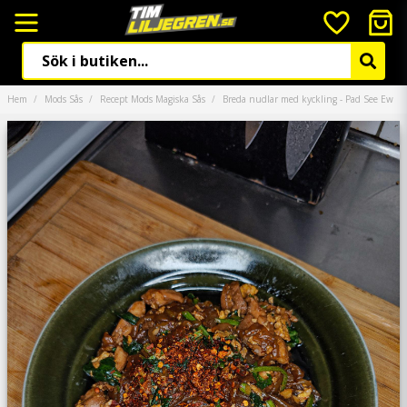
Hem
Mods Sås
Recept Mods Magiska Sås
Breda nudlar med kyckling - Pad See Ew